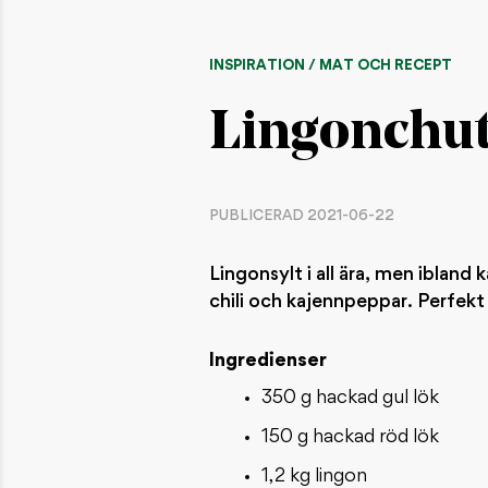
INSPIRATION / MAT OCH RECEPT
Lingonchut
PUBLICERAD 2021-06-22
Lingonsylt i all ära, men iblan
chili och kajennpeppar. Perfekt t
Ingredienser
350 g hackad gul lök
150 g hackad röd lök
1,2 kg lingon