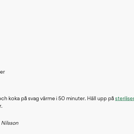
ter
a och koka på svag värme i 50 minuter. Häll upp på
sterilis
.
 Nilsson