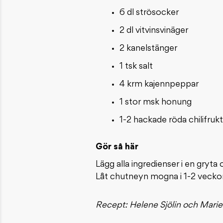
6 dl strösocker
2 dl vitvinsvinäger
2 kanelstänger
1 tsk salt
4 krm kajennpeppar
1 stor msk honung
1-2 hackade röda chilifruk
Gör så här
Lägg alla ingredienser i en gryt
Låt chutneyn mogna i 1-2 veckor
Recept: Helene Sjölin och Marie