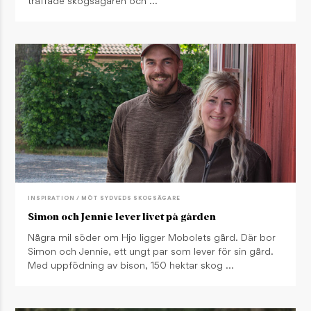
träffade skogsägaren och …
INSPIRATION / MÖT SYDVEDS SKOGSÄGARE
Simon och Jennie lever livet på gården
Några mil söder om Hjo ligger Mobolets gård. Där bor
Simon och Jennie, ett ungt par som lever för sin gård.
Med uppfödning av bison, 150 hektar skog …