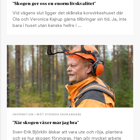
"Skogen ger oss en enorm livskvalitet"
Vid vägens slut ligger det skånska korsvirkeshuset där
Ola och Veronica Kajrup gärna tillbringar sin tid. Ja, inte
bara i huset utan kanske hellre i …
INSPIRATION / MÖT SYDVEDS SKOGSÄGARE
"När skogen växer mår jag bra"
Sven-Erik Björklin älskar att vara ute och röja, plantera
och se hur skogen föryngras. Han gör mycket arbete