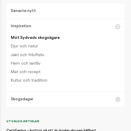
Senaste nytt
Inspiration
Möt Sydveds skogsägare
Djur och natur
Jakt och friluftsliv
Hem och lantliv
Mat och recept
Kultur och tradition
Skogsdagar
Välkommen till Sydveds skogsdagar!
UTVALDA ARTIKLAR
Certifiering – kvittot på att du brukar skogen hållbart