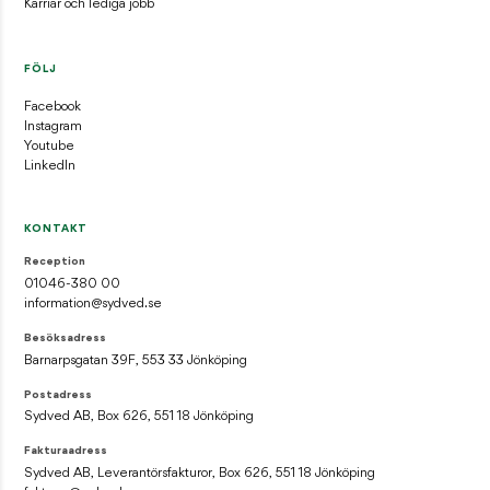
Karriär och lediga jobb
FÖLJ
Facebook
Instagram
Youtube
LinkedIn
KONTAKT
Reception
01046-380 00
information@sydved.se
Besöksadress
Barnarpsgatan 39F, 553 33 Jönköping
Postadress
Sydved AB, Box 626, 551 18 Jönköping
Fakturaadress
Sydved AB, Leverantörsfakturor, Box 626, 551 18 Jönköping