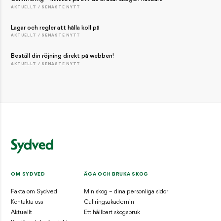
AKTUELLT / SENASTE NYTT
Lagar och regler att hålla koll på
AKTUELLT / SENASTE NYTT
Beställ din röjning direkt på webben!
AKTUELLT / SENASTE NYTT
OM SYDVED
ÄGA OCH BRUKA SKOG
Fakta om Sydved
Min skog – dina personliga sidor
Kontakta oss
Gallringsakademin
Aktuellt
Ett hållbart skogsbruk