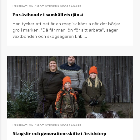
INSPIRATION / MÖT SYDVEDS SKOGSÄGARE
En växtbonde i samhällets tjänst
Han tycker att det är en magisk känsla när det börjar
gro i marken. "Då får man lön för sitt arbete", säger
växtbonden och skogsägaren Erik …
INSPIRATION / MÖT SYDVEDS SKOGSÄGARE
Skogsliv och generationsskifte i Arvidstorp