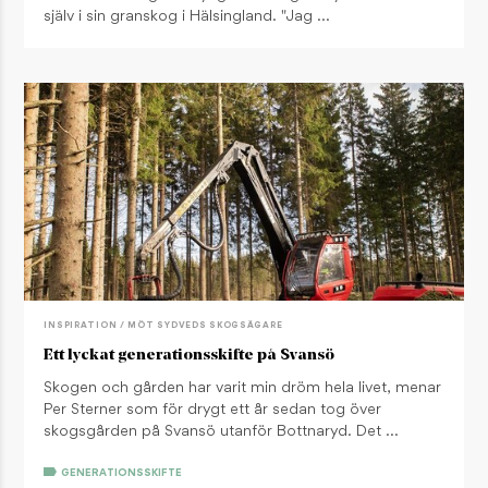
själv i sin granskog i Hälsingland. "Jag …
INSPIRATION / MÖT SYDVEDS SKOGSÄGARE
Ett lyckat generationsskifte på Svansö
Skogen och gården har varit min dröm hela livet, menar
Per Sterner som för drygt ett år sedan tog över
skogsgården på Svansö utanför Bottnaryd. Det …
GENERATIONSSKIFTE