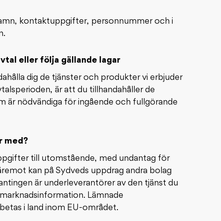
amn, kontaktuppgifter, personnummer och i
n.
al eller följa gällande lagar
ahålla dig de tjänster och produkter vi erbjuder
talsperioden, är att du tillhandahåller de
 är nödvändiga för ingående och fullgörande
er med?
pgifter till utomstående, med undantag för
äremot kan på Sydveds uppdrag andra bolag
ntingen är underleverantörer av den tjänst du
av marknadsinformation. Lämnade
betas i land inom EU-området.