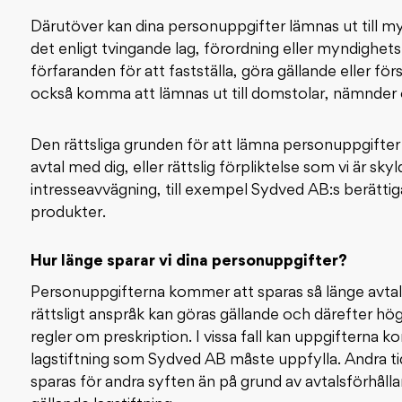
Därutöver kan dina personuppgifter lämnas ut till m
det enligt tvingande lag, förordning eller myndighet
förfaranden för att fastställa, göra gällande eller fö
också komma att lämnas ut till domstolar, nämnder
Den rättsliga grunden för att lämna personuppgifter t
avtal med dig, eller rättslig förpliktelse som vi är skyld
intresseavvägning, till exempel Sydved AB:s berättig
produkter.
Hur länge sparar vi dina personuppgifter?
Personuppgifterna kommer att sparas så länge avtals
rättsligt anspråk kan göras gällande och därefter hög
regler om preskription. I vissa fall kan uppgifterna 
lagstiftning som Sydved AB måste uppfylla. Andra tid
sparas för andra syften än på grund av avtalsförhåll