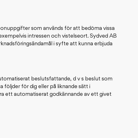
rsonuppgifter som används för att bedöma vissa
exempelvis intressen och vistelseort. Sydved AB
rknadsföringsändamål i syfte att kunna erbjuda
utomatiserat beslutsfattande, d v s beslut som
följder för dig eller på liknande sätt i
ra ett automatiserat godkännande av ett givet