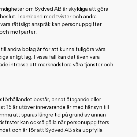
yndigheter om Sydved AB är skyldiga att göra
sbeslut. I samband med tvister och andra
rsvara rättsligt anspråk kan personuppgifter
 och motparter.
ill andra bolag är för att kunna fullgöra våra
iga enligt lag. I vissa fall kan det även vara
ade intresse att marknadsföra våra tjänster och
förhållandet består, annat åtagande eller
st 15 år utöver innevarande år med hänsyn till
komma att sparas längre tid på grund av annan
sfrister kan också gälla när personuppgifters
andet och är för att Sydved AB ska uppfylla