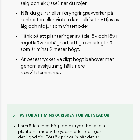
sälg och ek (rase) när du röjer.
När du gallrar eller föryngringsavverkar på
senhösten eller vintern kan tallriset nyttjas av
älg och rådjur som vinterfoder.
Tänk på att planteringar av ädellöv och löv i
regel kräver inhägnad, ett grovmaskigt nät
som är minst 2 meter högt.
Är betestrycket väldigt högt behöver man
genom avskjutning hålla nere
klövviltstammarna.
5 TIPS FÖR ATT MINSKA RISKEN FÖR VILTSKADOR
I områden med högt betestryck, behandla
plantorna med viltskyddsmedel, och gör
det i god tid! Försök pricka in när det är