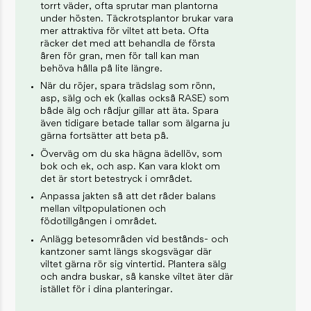
torrt väder, ofta sprutar man plantorna
under hösten. Täckrotsplantor brukar vara
mer attraktiva för viltet att beta. Ofta
räcker det med att behandla de första
åren för gran, men för tall kan man
behöva hålla på lite längre.
När du röjer, spara trädslag som rönn,
asp, sälg och ek (kallas också RASE) som
både älg och rådjur gillar att äta. Spara
även tidigare betade tallar som älgarna ju
gärna fortsätter att beta på.
Överväg om du ska hägna ädellöv, som
bok och ek, och asp. Kan vara klokt om
det är stort betestryck i området.
Anpassa jakten så att det råder balans
mellan viltpopulationen och
födotillgången i området.
Anlägg betesområden vid bestånds- och
kantzoner samt längs skogsvägar där
viltet gärna rör sig vintertid. Plantera sälg
och andra buskar, så kanske viltet äter där
istället för i dina planteringar.