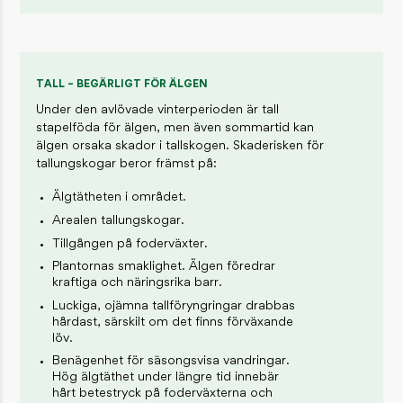
TALL – BEGÄRLIGT FÖR ÄLGEN
Under den avlövade vinterperioden är tall
stapelföda för älgen, men även sommartid kan
älgen orsaka skador i tallskogen. Skaderisken för
tallungskogar beror främst på:
Älgtätheten i området.
Arealen tallungskogar.
Tillgången på foderväxter.
Plantornas smaklighet. Älgen föredrar
kraftiga och näringsrika barr.
Luckiga, ojämna tallföryngringar drabbas
hårdast, särskilt om det finns förväxande
löv.
Benägenhet för säsongsvisa vandringar.
Hög älgtäthet under längre tid innebär
hårt betestryck på foderväxterna och