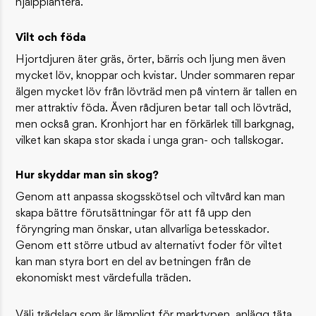
hjälpplantera.
Vilt och föda
Hjortdjuren äter gräs, örter, bärris och ljung men även
mycket löv, knoppar och kvistar. Under sommaren repar
älgen mycket löv från lövträd men på vintern är tallen en
mer attraktiv föda. Även rådjuren betar tall och lövträd,
men också gran. Kronhjort har en förkärlek till barkgnag,
vilket kan skapa stor skada i unga gran- och tallskogar.
Hur skyddar man sin skog?
Genom att anpassa skogsskötsel och viltvård kan man
skapa bättre förutsättningar för att få upp den
föryngring man önskar, utan allvarliga betesskador.
Genom ett större utbud av alternativt foder för viltet
kan man styra bort en del av betningen från de
ekonomiskt mest värdefulla träden.
Välj trädslag som är lämpligt för marktypen, anlägg täta