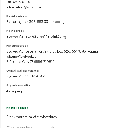
01046-380 00
information@sydved.se
Besöksadress
Barnarpsgatan 39F, 553 33 Jönköping
Postadress
Sydved AB, Box 626, 551 18 Jönköping
Fakturaadress
Sydved AB, Leverantörsfakturor, Box 626, 551 18 Jönköping
fakturor@sydved.se
E-faktura: GLN 7365561710816
Organisationsnummer
Sydved AB, 556171-0814
Styrelsens säte
Jönköping
NYHETSBREV
Prenumerera på vårt nyhetsbrev