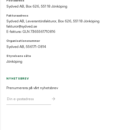
Postadress
Sydved AB, Box 626, 551 18 Jönköping
Fakturaadress
Sydved AB, Leverantörsfakturor, Box 626, 551 18 Jönköping
fakturor@sydved.se
E-faktura: GLN 7365561710816
Organisationsnummer
Sydved AB, 556171-0814
Styrelsens säte
Jönköping
NYHETSBREV
Prenumerera på vårt nyhetsbrev