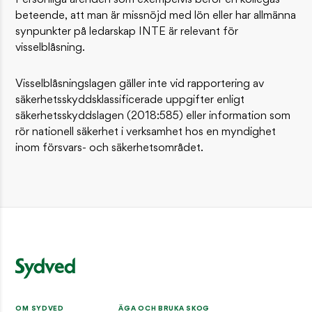
Personliga ärenden som exempelvis berör en kollegas
beteende, att man är missnöjd med lön eller har allmänna
synpunkter på ledarskap INTE är relevant för
visselblåsning.
Visselblåsningslagen gäller inte vid rapportering av
säkerhetsskyddsklassificerade uppgifter enligt
säkerhetsskyddslagen (2018:585) eller information som
rör nationell säkerhet i verksamhet hos en myndighet
inom försvars- och säkerhetsområdet.
OM SYDVED
ÄGA OCH BRUKA SKOG