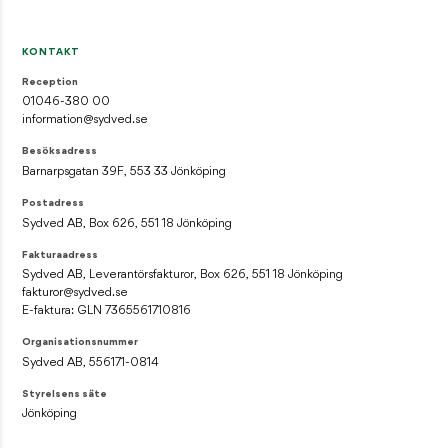
KONTAKT
Reception
01046-380 00
information@sydved.se
Besöksadress
Barnarpsgatan 39F, 553 33 Jönköping
Postadress
Sydved AB, Box 626, 551 18 Jönköping
Fakturaadress
Sydved AB, Leverantörsfakturor, Box 626, 551 18 Jönköping
fakturor@sydved.se
E-faktura: GLN 7365561710816
Organisationsnummer
Sydved AB, 556171-0814
Styrelsens säte
Jönköping