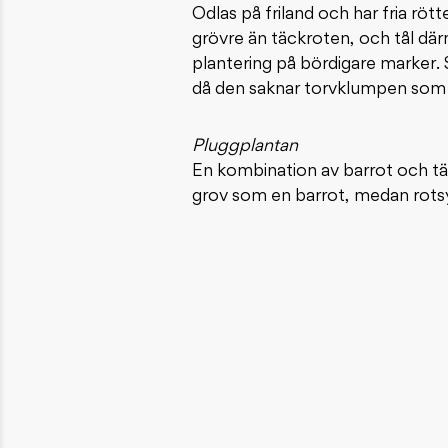
Odlas på friland och har fria rött
grövre än täckroten, och tål där
plantering på bördigare marker. 
då den saknar torvklumpen som hj
Pluggplantan
En kombination av barrot och täc
grov som en barrot, medan rotsy