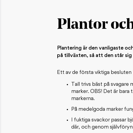
Plantor och
Plantering är den vanligaste o
på tillväxten, så att den står s
Ett av de första viktiga besluten 
Tall trivs bäst på svagare
marker. OBS! Det är bara t
markerna.
På medelgoda marker funge
I fuktiga svackor passar b
där, och genom självföryng