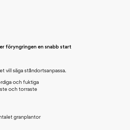
er föryngringen en snabb start
det vill säga ståndortsanpassa.
ördiga och fuktiga
aste och torraste
ntalet granplantor