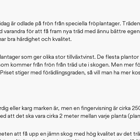
dag är odlade på frön från speciella fröplantager. Träde
d varandra för att få fram nya träd med ännu bättre egen
har bra härdighet och kvalitet.
antager som ger olika stor tillväxtvinst. De flesta plantor 
om kommer från frön från träd ute i skogen. Men mer fö
 Priset stiger med förädlingsgraden, så vill man ha mer ko
dig eller karg marken är, men en fingervisning är cirka 2
ed att det ska vara cirka 2 meter mellan varje planta (pla
heten att få upp en jämn skog med hög kvalitet av det trä