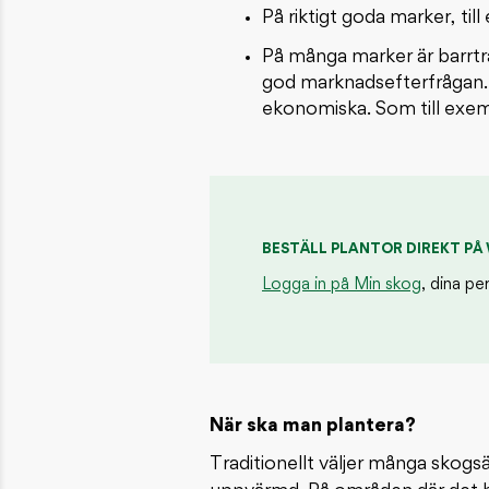
På riktigt goda marker, till
På många marker är barrträ
god marknadsefterfrågan. 
ekonomiska. Som till exempe
BESTÄLL PLANTOR DIREKT PÅ
Logga in på Min skog
, dina pe
När ska man plantera?
Traditionellt väljer många skogsä