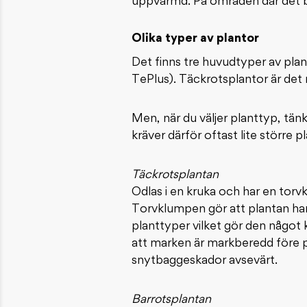
uppvärmd. På områden där det bru
Olika typer av plantor
Det finns tre huvudtyper av plan
TePlus). Täckrotsplantor är det 
Men, när du väljer planttyp, tän
kräver därför oftast lite större p
Täckrotsplantan
Odlas i en kruka och har en torvk
Torvklumpen gör att plantan har 
planttyper vilket gör den något 
att marken är markberedd före p
snytbaggeskador avsevärt.
Barrotsplantan