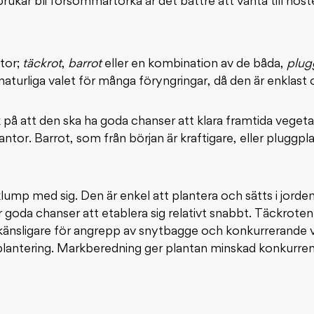
kar bli försommartorka är det bättre att vänta till höst
tor;
täckrot
,
barrot
eller en kombination av de båda,
plug
naturliga valet för många föryngringar, då den är enklast 
k på att den ska ha goda chanser att klara framtida veget
lantor. Barrot, som från början är kraftigare, eller pluggpl
lump med sig. Den är enkel att plantera och sätts i jorden
goda chanser att etablera sig relativt snabbt. Täckroten
känsligare för angrepp av snytbagge och konkurrerande ve
lantering. Markberedning ger plantan minskad konkurren