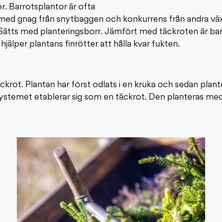
er. Barrotsplantor är ofta
med gnag från snytbaggen och konkurrens från andra växte
Sätts med planteringsborr. Jämfört med täckroten är barro
älper plantans finrötter att hålla kvar fukten.
krot. Plantan har först odlats i en kruka och sedan plant
stemet etablerar sig som en täckrot. Den planteras med