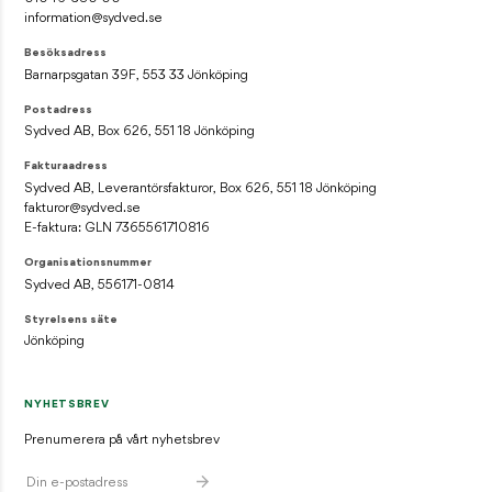
information@sydved.se
Besöksadress
Barnarpsgatan 39F, 553 33 Jönköping
Postadress
Sydved AB, Box 626, 551 18 Jönköping
Fakturaadress
Sydved AB, Leverantörsfakturor, Box 626, 551 18 Jönköping
fakturor@sydved.se
E-faktura: GLN 7365561710816
Organisationsnummer
Sydved AB, 556171-0814
Styrelsens säte
Jönköping
NYHETSBREV
Prenumerera på vårt nyhetsbrev