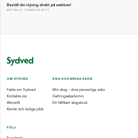
Beställ din röjning direkt på webben!
AKTUELLT / SENASTE NYTT
OM SYDVED
ÄGA OCH BRUKA SKOG
Fakta om Sydved
Min skog – dina personliga sidor
Kontakta oss
Gallringsakademin
Aktuellt
Ett hållbart skogsbruk
Karriär och lediga jobb
FÖLJ