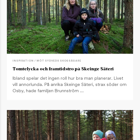
INSPIRATION / MÖT SYDVEDS SKOGSÄGARE
Tomtelycka och framtidstro på Skeinge Säteri
Ibland spelar det ingen roll hur bra man planerar. Livet
vill annorlunda. På anrika Skeinge Säteri, strax söder om
Osby, hade familjen Brunnström …