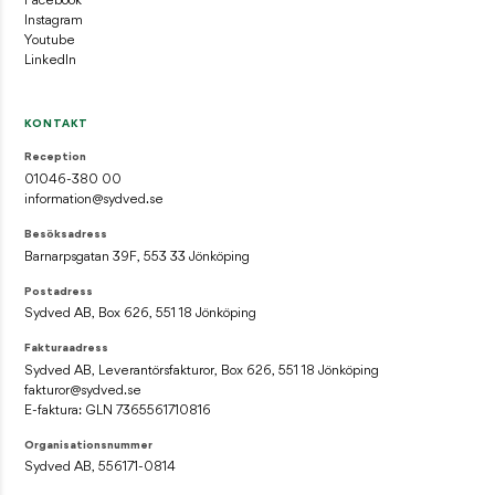
Facebook
Instagram
Youtube
LinkedIn
KONTAKT
Reception
01046-380 00
information@sydved.se
Besöksadress
Barnarpsgatan 39F, 553 33 Jönköping
Postadress
Sydved AB, Box 626, 551 18 Jönköping
Fakturaadress
Sydved AB, Leverantörsfakturor, Box 626, 551 18 Jönköping
fakturor@sydved.se
E-faktura: GLN 7365561710816
Organisationsnummer
Sydved AB, 556171-0814