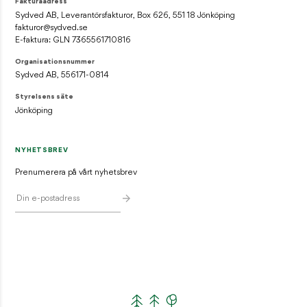
Fakturaadress
Sydved AB, Leverantörsfakturor, Box 626, 551 18 Jönköping
fakturor@sydved.se
E-faktura: GLN 7365561710816
Organisationsnummer
Sydved AB, 556171-0814
Styrelsens säte
Jönköping
NYHETSBREV
Prenumerera på vårt nyhetsbrev