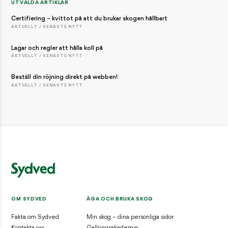
UTVALDA ARTIKLAR
Certifiering – kvittot på att du brukar skogen hållbart
AKTUELLT / SENASTE NYTT
Lagar och regler att hålla koll på
AKTUELLT / SENASTE NYTT
Beställ din röjning direkt på webben!
AKTUELLT / SENASTE NYTT
OM SYDVED
ÄGA OCH BRUKA SKOG
Fakta om Sydved
Min skog – dina personliga sidor
Kontakta oss
Gallringsakademin