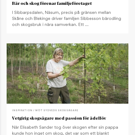
Bär och skog förenar familjeföretaget
I Sibbarpsdalen, Näsum, precis på gränsen mellan
Skåne och Blekinge driver familjen Sibbesson bärodling
och skogsbruk i nära samverkan. Ett …
INSPIRATION / MÖT SYDVEDS SKOGSÄGARE
Vetgirig skogsägare med passion för ädellöv
När Elisabeth Sander tog över skogen efter sin pappa
kunde hon inget om skog, det var som ett blankt