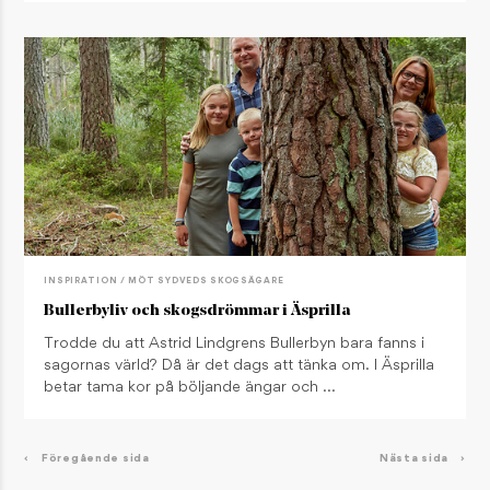
INSPIRATION / MÖT SYDVEDS SKOGSÄGARE
Bullerbyliv och skogsdrömmar i Äsprilla
Trodde du att Astrid Lindgrens Bullerbyn bara fanns i
sagornas värld? Då är det dags att tänka om. I Äsprilla
betar tama kor på böljande ängar och …
‹
Föregående sida
Nästa sida
›