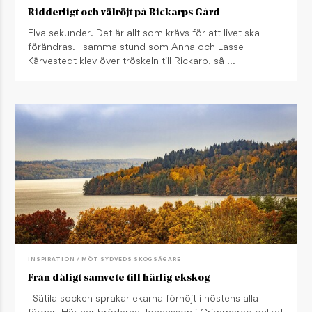
Ridderligt och välröjt på Rickarps Gård
Elva sekunder. Det är allt som krävs för att livet ska
förändras. I samma stund som Anna och Lasse
Kärvestedt klev över tröskeln till Rickarp, så …
INSPIRATION / MÖT SYDVEDS SKOGSÄGARE
Från dåligt samvete till härlig ekskog
I Sätila socken sprakar ekarna förnöjt i höstens alla