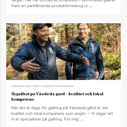
färger. Här har bröderna Johansson i Grimmered gallrat
fram en parkliknande produktionsskog ur …
INSPIRATION / MÖT SYDVEDS SKOGSÄGARE
Nygallrat på Vässleda gård – kvalitet och lokal
kompetens
När det är dags för gallring på Vässleda gård är det
kvalitet och lokal kompetens som avgör. – Vi säger att
vi är specialister på gallring. För mig …