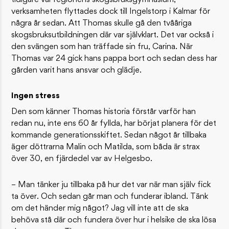
tidigare var regionens skogsbruksgymnasium,
verksamheten flyttades dock till Ingelstorp i Kalmar för
några år sedan. Att Thomas skulle gå den tvååriga
skogsbruksutbildningen där var självklart. Det var också i
den svängen som han träffade sin fru, Carina. När
Thomas var 24 gick hans pappa bort och sedan dess har
gården varit hans ansvar och glädje.
Ingen stress
Den som känner Thomas historia förstår varför han
redan nu, inte ens 60 år fyllda, har börjat planera för det
kommande generationsskiftet. Sedan något år tillbaka
äger döttrarna Malin och Matilda, som båda är strax
över 30, en fjärdedel var av Helgesbo.
– Man tänker ju tillbaka på hur det var när man själv fick
ta över. Och sedan går man och funderar ibland. Tänk
om det händer mig något? Jag vill inte att de ska
behöva stå där och fundera över hur i helsike de ska lösa