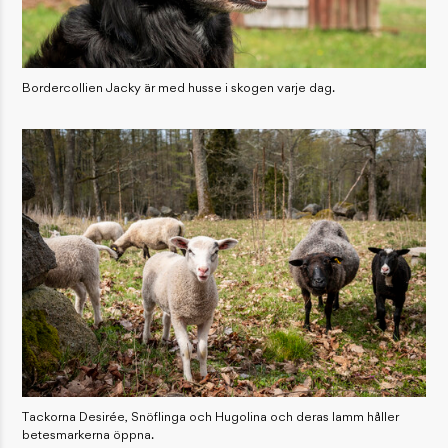
Bordercollien Jacky är med husse i skogen varje dag.
Tackorna Desirée, Snöflinga och Hugolina och deras lamm håller
betesmarkerna öppna.