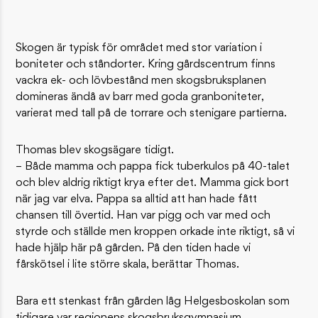
Skogen är typisk för området med stor variation i
boniteter och ståndorter. Kring gårdscentrum finns
vackra ek- och lövbestånd men skogsbruksplanen
domineras ändå av barr med goda granboniteter,
varierat med tall på de torrare och stenigare partierna.
Thomas blev skogsägare tidigt.
– Både mamma och pappa fick tuberkulos på 40-talet
och blev aldrig riktigt krya efter det. Mamma gick bort
när jag var elva. Pappa sa alltid att han hade fått
chansen till övertid. Han var pigg och var med och
styrde och ställde men kroppen orkade inte riktigt, så vi
hade hjälp här på gården. På den tiden hade vi
fårskötsel i lite större skala, berättar Thomas.
Bara ett stenkast från gården låg Helgesboskolan som