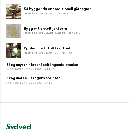
Så bygger du en traditionell gärdsgård
INSPIRATION / HEM OCH LANTLIV
Bygg ett enkelt jakttorn
INSPIRATION / JAKT OCH FRILUFTSLIV
Björken – ett folkkärt träd
INSPIRATION / DJUR OCH NATUR
Skogsmyran – lever i solfångande stackar
INSPIRATION / DJUR OCH NATUR
Skogsharen – skogens sprinter
INSPIRATION / DJUR OCH NATUR