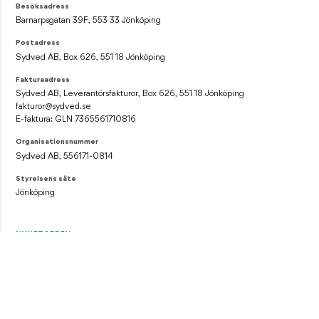
Besöksadress
Barnarpsgatan 39F, 553 33 Jönköping
Postadress
Sydved AB, Box 626, 551 18 Jönköping
Fakturaadress
Sydved AB, Leverantörsfakturor, Box 626, 551 18 Jönköping
fakturor@sydved.se
E-faktura: GLN 7365561710816
Organisationsnummer
Sydved AB, 556171-0814
Styrelsens säte
Jönköping
NYHETSBREV
Prenumerera på vårt nyhetsbrev