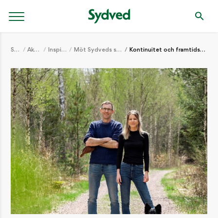
Start
Aktuellt
Inspiration
Möt Sydveds skogsägare
Kontinuitet och framtidstro i Helgesbo