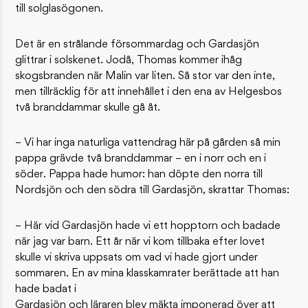
till solglasögonen.
Det är en strålande försommardag och Gardasjön
glittrar i solskenet. Jodå, Thomas kommer ihåg
skogsbranden när Malin var liten. Så stor var den inte,
men tillräcklig för att innehållet i den ena av Helgesbos
två branddammar skulle gå åt.
– Vi har inga naturliga vattendrag här på gården så min
pappa grävde två branddammar – en i norr och en i
söder. Pappa hade humor: han döpte den norra till
Nordsjön och den södra till Gardasjön, skrattar Thomas:
– Här vid Gardasjön hade vi ett hopptorn och badade
när jag var barn. Ett år när vi kom tillbaka efter lovet
skulle vi skriva uppsats om vad vi hade gjort under
sommaren. En av mina klasskamrater berättade att han
hade badat i
Gardasjön och läraren blev mäkta imponerad över att