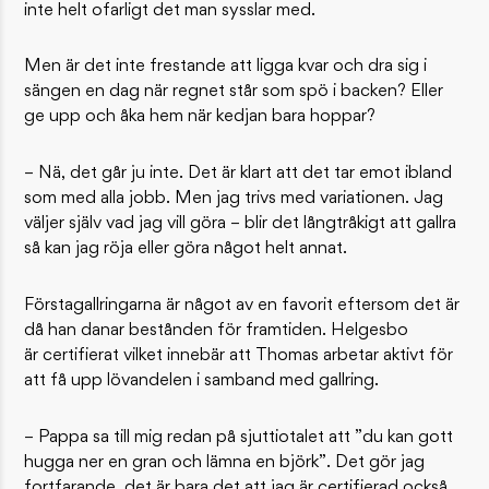
inte helt ofarligt det man sysslar med.
Men är det inte frestande att ligga kvar och dra sig i
sängen en dag när regnet står som spö i backen? Eller
ge upp och åka hem när kedjan bara hoppar?
– Nä, det går ju inte. Det är klart att det tar emot ibland
som med alla jobb. Men jag trivs med variationen. Jag
väljer själv vad jag vill göra – blir det långtråkigt att gallra
så kan jag röja eller göra något helt annat.
Förstagallringarna är något av en favorit eftersom det är
då han danar bestånden för framtiden. Helgesbo
är certifierat vilket innebär att Thomas arbetar aktivt för
att få upp lövandelen i samband med gallring.
– Pappa sa till mig redan på sjuttiotalet att ”du kan gott
hugga ner en gran och lämna en björk”. Det gör jag
fortfarande, det är bara det att jag är certifierad också.