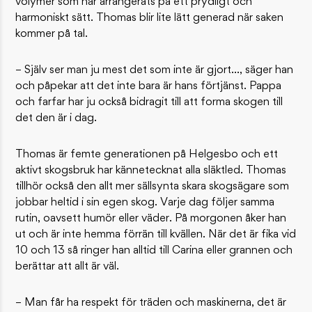
volymer som har arrangerats på ett prydligt och
harmoniskt sätt. Thomas blir lite lätt generad när saken
kommer på tal.
– Själv ser man ju mest det som inte är gjort…, säger han
och påpekar att det inte bara är hans förtjänst. Pappa
och farfar har ju också bidragit till att forma skogen till
det den är i dag.
Thomas är femte generationen på Helgesbo och ett
aktivt skogsbruk har kännetecknat alla släktled. Thomas
tillhör också den allt mer sällsynta skara skogsägare som
jobbar heltid i sin egen skog. Varje dag följer samma
rutin, oavsett humör eller väder. På morgonen åker han
ut och är inte hemma förrän till kvällen. När det är fika vid
10 och 13 så ringer han alltid till Carina eller grannen och
berättar att allt är väl.
– Man får ha respekt för träden och maskinerna, det är