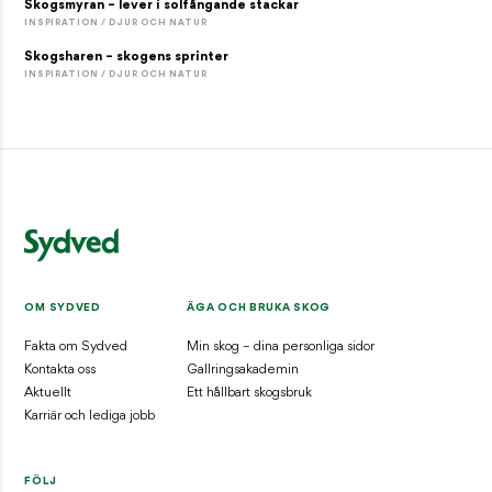
Skogsmyran – lever i solfångande stackar
INSPIRATION / DJUR OCH NATUR
Skogsharen – skogens sprinter
INSPIRATION / DJUR OCH NATUR
OM SYDVED
ÄGA OCH BRUKA SKOG
Fakta om Sydved
Min skog – dina personliga sidor
Kontakta oss
Gallringsakademin
Aktuellt
Ett hållbart skogsbruk
Karriär och lediga jobb
FÖLJ