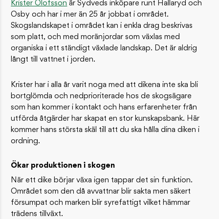
Krister Olofsson
är Sydveds inköpare runt Hallaryd och
Osby och har i mer än 25 år jobbat i området.
Skogslandskapet i området kan i enkla drag beskrivas
som platt, och med moränjordar som växlas med
organiska i ett ständigt växlade landskap. Det är aldrig
långt till vattnet i jorden.
Krister har i alla år varit noga med att dikena inte ska bli
bortglömda och nedprioriterade hos de skogsägare
som han kommer i kontakt och hans erfarenheter från
utförda åtgärder har skapat en stor kunskapsbank. Här
kommer hans största skäl till att du ska hålla dina diken i
ordning.
Ökar produktionen i skogen
När ett dike börjar växa igen tappar det sin funktion.
Området som den då avvattnar blir sakta men säkert
försumpat och marken blir syrefattigt vilket hämmar
trädens tillväxt.