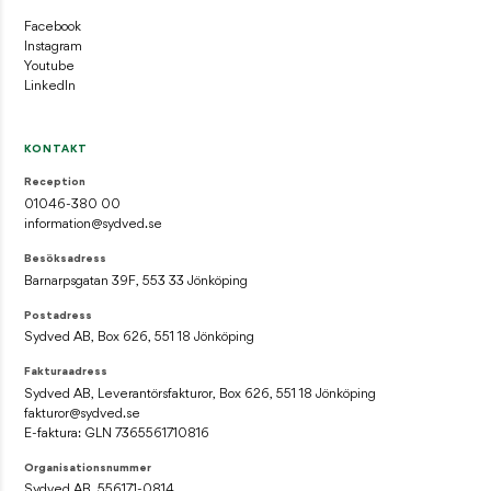
Facebook
Instagram
Youtube
LinkedIn
KONTAKT
Reception
01046-380 00
information@sydved.se
Besöksadress
Barnarpsgatan 39F, 553 33 Jönköping
Postadress
Sydved AB, Box 626, 551 18 Jönköping
Fakturaadress
Sydved AB, Leverantörsfakturor, Box 626, 551 18 Jönköping
fakturor@sydved.se
E-faktura: GLN 7365561710816
Organisationsnummer
Sydved AB, 556171-0814