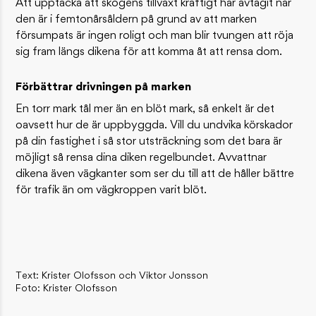
Att upptäcka att skogens tillväxt kraftigt har avtagit när
den är i femtonårsåldern på grund av att marken
försumpats är ingen roligt och man blir tvungen att röja
sig fram längs dikena för att komma åt att rensa dom.
Förbättrar drivningen på marken
En torr mark tål mer än en blöt mark, så enkelt är det
oavsett hur de är uppbyggda. Vill du undvika körskador
på din fastighet i så stor utsträckning som det bara är
möjligt så rensa dina diken regelbundet. Avvattnar
dikena även vägkanter som ser du till att de håller bättre
för trafik än om vägkroppen varit blöt.
Text: Krister Olofsson och Viktor Jonsson
Foto: Krister Olofsson