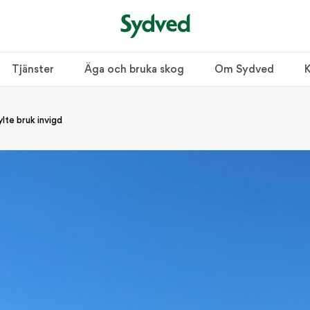
Tjänster
Äga och bruka skog
Om Sydved
K
lte bruk invigd