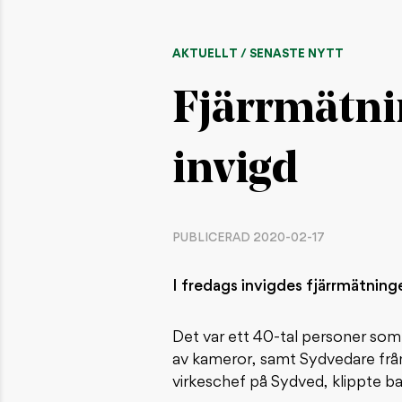
AKTUELLT / SENASTE NYTT
Fjärrmätni
invigd
PUBLICERAD 2020-02-17
I fredags invigdes fjärrmätning
Det var ett 40-tal personer som 
av kameror, samt Sydvedare från
virkeschef på Sydved, klippte b