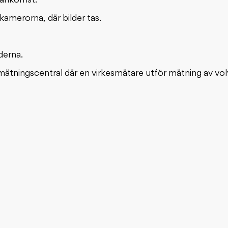
n ankomst.
kamerorna, där bilder tas.
derna.
ildmätningscentral där en virkesmätare utför mätning av v