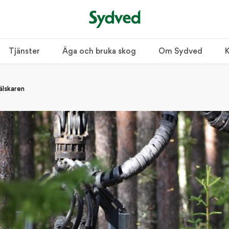
Tjänster
Äga och bruka skog
Om Sydved
K
sälskaren