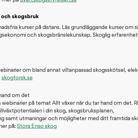
s mer på
uven.skogsstyrelsen.se
 och skogsbruk
nadsfria kurser på distans. Läs grundläggande kurser om 
sekonomi och skogsbränslekunskap. Skoglig erfarenhet ger
ebinarier om bland annat viltanpassad skogsskötsel, elek
å
skogforsk.se
r hand om det
webinarier på temat Allt växer när du tar hand om det. Rik
llväxtpotentialen i din skog, skogsbruksplanen,
ing samt utmaningar och möjligheter med ditt framtida s
mer på:
Stora Enso skog