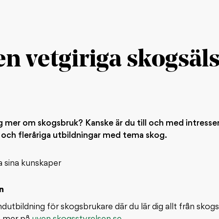
den vetgiriga skogsä
dig mer om skogsbruk? Kanske är du till och med intress
r och fleråriga utbildningar med tema skog.
pa sina kunskaper
n
utbildning för skogsbrukare där du lär dig allt från skogs