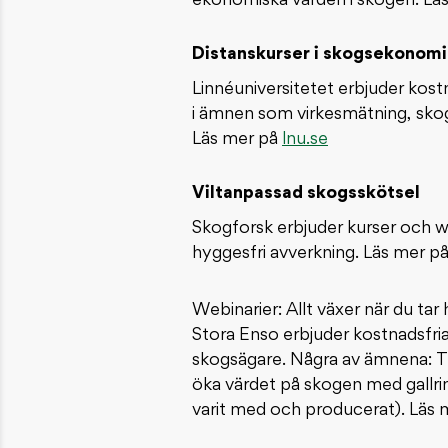
ekonomiska värden i skogen. Lä
Distanskurser i skogsekonomi
Linnéuniversitetet erbjuder kost
i ämnen som virkesmätning, skog
Läs mer på
lnu.se
Viltanpassad skogsskötsel
Skogforsk erbjuder kurser och w
hyggesfri avverkning. Läs mer p
Webinarier: Allt växer när du ta
Stora Enso erbjuder kostnadsfria 
skogsägare. Några av ämnena: Ti
öka värdet på skogen med gallr
varit med och producerat). Läs 