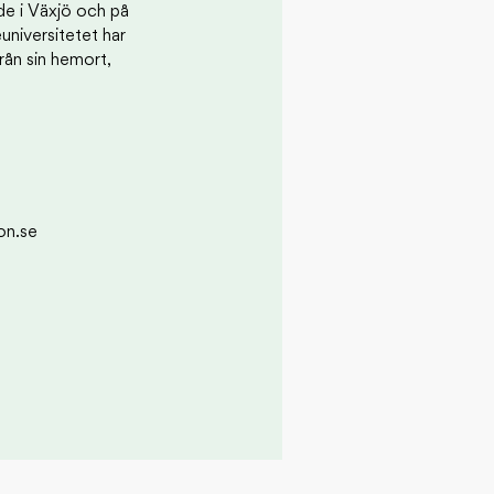
e i Växjö och på
niversitetet har
från sin hemort,
on.se