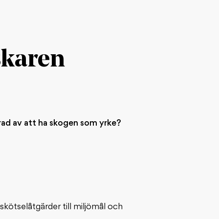
lskaren
erad av att ha skogen som yrke?
skötselåtgärder till miljömål och