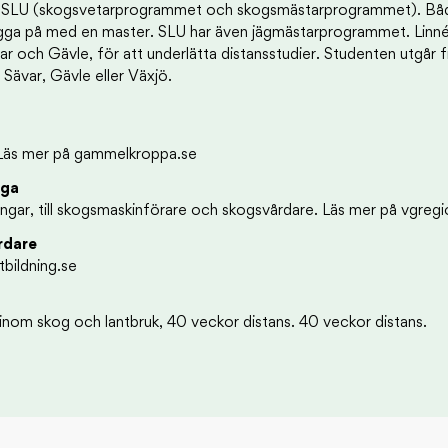
et, SLU (skogsvetarprogrammet och skogsmästarprogrammet). Båd
ygga på med en master. SLU har även jägmästarprogrammet. Linnéu
Sävar och Gävle, för att underlätta distansstudier. Studenten utgår 
Sävar, Gävle eller Växjö.
 Läs mer på gammelkroppa.se
nga
ningar, till skogsmaskinförare och skogsvårdare. Läs mer på vgregi
rdare
tbildning.se
inom skog och lantbruk, 40 veckor distans. 40 veckor distans.