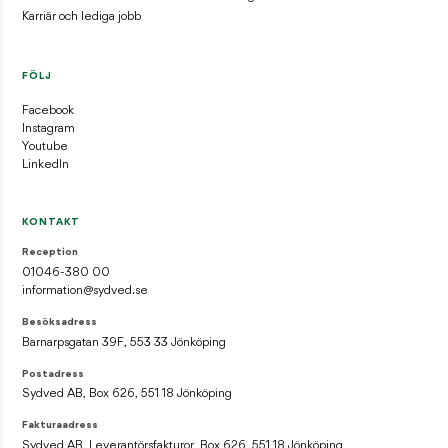
Karriär och lediga jobb
FÖLJ
Facebook
Instagram
Youtube
LinkedIn
KONTAKT
Reception
01046-380 00
information@sydved.se
Besöksadress
Barnarpsgatan 39F, 553 33 Jönköping
Postadress
Sydved AB, Box 626, 551 18 Jönköping
Fakturaadress
Sydved AB, Leverantörsfakturor, Box 626, 551 18 Jönköping