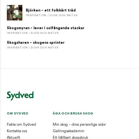
Björken – ett folkkärt träd
INSPIRATION / DJUR OCH NATUR
Skogsmyran – lever i solfångande stackar
INSPIRATION / DJUR OCH NATUR
Skogsharen – skogens sprinter
INSPIRATION / DJUR OCH NATUR
OM SYDVED
ÄGA OCH BRUKA SKOG
Fakta om Sydved
Min skog – dina personliga sidor
Kontakta oss
Gallringsakademin
Aktuellt
Ett hållbart skogsbruk