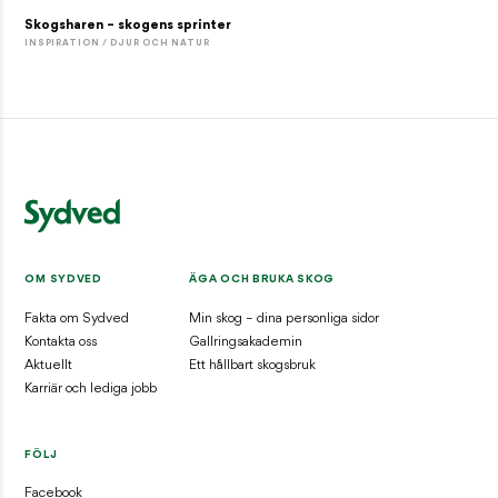
Skogsharen – skogens sprinter
INSPIRATION / DJUR OCH NATUR
OM SYDVED
ÄGA OCH BRUKA SKOG
Fakta om Sydved
Min skog – dina personliga sidor
Kontakta oss
Gallringsakademin
Aktuellt
Ett hållbart skogsbruk
Karriär och lediga jobb
FÖLJ
Facebook