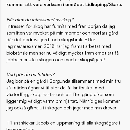
kommer att vara verksam i området Lidköping/Skara.
När blev du intresserad av skog?
Intresset för skog har funnits med från början då jag
som liten var mycket på min mormor och morfars gård
där det bedrevs jord- och skogsbruk. Efter
jägmästarexamen 2018 har jag främst arbetat med
biobränsle men ser nu väldigt mycket fram emot att få
jobba mer ute i skogen och med er skogsägare!
Vad gör du på fritiden?
Jag bor på en gård i Borgunda tillsammans med min fru
så fritiden ägnar vi till stor del åt lantbruket med
växtodling, skog, hästar och ett litet gäng dikor som
ligger mig väldigt varmt om hjärtat. När tid ges kommer
jag också gärna ut i skogen och jagar med min drever.
Till sist skickar Jacob en uppmaning till alla skogsägare i