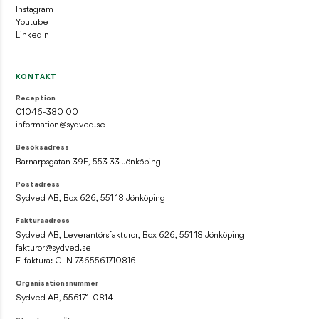
Instagram
Youtube
LinkedIn
KONTAKT
Reception
01046-380 00
information@sydved.se
Besöksadress
Barnarpsgatan 39F, 553 33 Jönköping
Postadress
Sydved AB, Box 626, 551 18 Jönköping
Fakturaadress
Sydved AB, Leverantörsfakturor, Box 626, 551 18 Jönköping
fakturor@sydved.se
E-faktura: GLN 7365561710816
Organisationsnummer
Sydved AB, 556171-0814