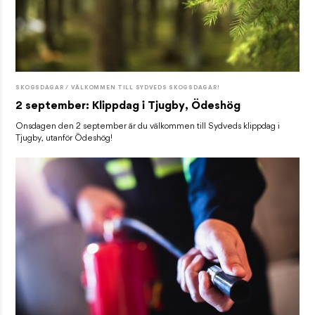
SKOGSDAGAR / VÄLKOMMEN TILL SYDVEDS SKOGSDAGAR!
2 september: Klippdag i Tjugby, Ödeshög
Onsdagen den 2 september är du välkommen till Sydveds klippdag i
Tjugby, utanför Ödeshög!