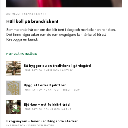
AKTUELLT / SENASTE NYTT
Håll koll på brandrisken!
Sommaren är här och om det blir torrt i skog och mark ökar brandrisken.
Det finns några saker som du som skogsägare kan tänka på för att
förebygga en brand:
POPULÄRA INLÄGG
Så bygger du en traditionell gärdsgård
INSPIRATION / HEM OCH LANTLIV
Bygg ett enkelt jakttorn
INSPIRATION / JAKT OCH FRILUFTSLIV
Björken – ett folkkärt träd
INSPIRATION / DJUR OCH NATUR
Skogsmyran – lever i solfångande stackar
INSPIRATION / DJUR OCH NATUR