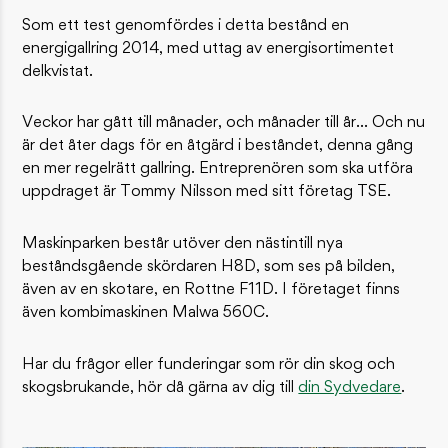
Som ett test genomfördes i detta bestånd en
energigallring 2014, med uttag av energisortimentet
delkvistat.
Veckor har gått till månader, och månader till år... Och nu
är det åter dags för en åtgärd i beståndet, denna gång
en mer regelrätt gallring. Entreprenören som ska utföra
uppdraget är Tommy Nilsson med sitt företag TSE.
Maskinparken består utöver den nästintill nya
beståndsgående skördaren H8D, som ses på bilden,
även av en skotare, en Rottne F11D. I företaget finns
även kombimaskinen Malwa 560C.
Har du frågor eller funderingar som rör din skog och
skogsbrukande, hör då gärna av dig till
din Sydvedare
.