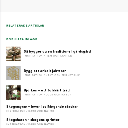
RELATERADE ARTIKLAR
POPULÄRA INLÄGG
Så bygger du en traditionell gärdsgård
INSPIRATION / HEM OCH LANTLIV
Bygg ett enkelt jakttorn
INSPIRATION / JAKT OCH FRILUFTSLIV
Björken – ett folkkärt träd
INSPIRATION / DJUR OCH NATUR
Skogsmyran – lever i solfångande stackar
INSPIRATION / DJUR OCH NATUR
Skogsharen – skogens sprinter
INSPIRATION / DJUR OCH NATUR