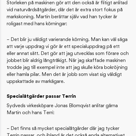
Storleken på maskinen gör att den också är flitigt anlitad
vid naturvårdsåtgärder, där det är extra stort fokus på
markskoning. Martin berättar själv vad han tycker är
roligast med hans körningar:
– Det blir ju väldigt varierande körning. Man kan väl säga
att varje uppdrag vi gör är ett specialuppdrag på ett
eller annat sätt. Det gör att jag utvecklas som förare och
jobbet blir aldrig långtråkigt. När jag skaffade maskinen
trodde jag till exempel inte att jag skulle köra bokröjning
eller hamla pilar. Men det är jobb som visat sig väldigt
uppskattade av markägare.
Specialåtgärder passar Terrin
Sydveds virkesköpare Jonas Blomqvist anlitar gärna
Martin och hans Terri:
– Det finns så mycket specialåtgärder där jag tycker
Terrin passar, och ibland är det också enda alternativet.