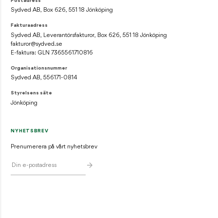
Postadress
Sydved AB, Box 626, 551 18 Jönköping
Fakturaadress
Sydved AB, Leverantörsfakturor, Box 626, 551 18 Jönköping
fakturor@sydved.se
E-faktura: GLN 7365561710816
Organisationsnummer
Sydved AB, 556171-0814
Styrelsens säte
Jönköping
NYHETSBREV
Prenumerera på vårt nyhetsbrev