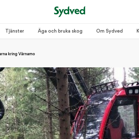
Tjänster
Äga och bruka skog
Om Sydved
K
garna kring Värnamo