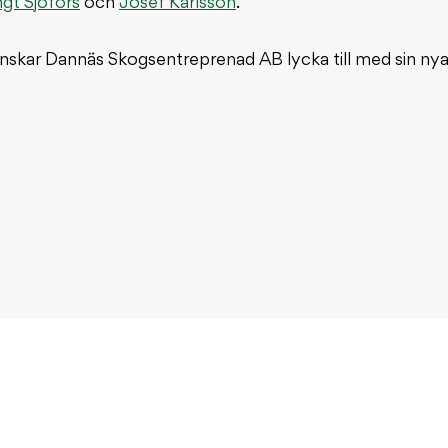
gt Sjöfors
och
Josef Karlsson
.
nskar Dannäs Skogsentreprenad AB lycka till med sin nya