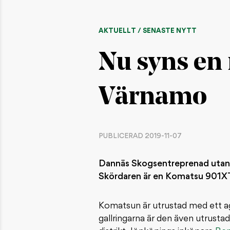
AKTUELLT / SENASTE NYTT
Nu syns en 
Värnamo
PUBLICERAD 2019-11-07
Dannäs Skogsentreprenad utanfö
Skördaren är en Komatsu 901XT,
Komatsun är utrustad med ett agg
gallringarna är den även utrust