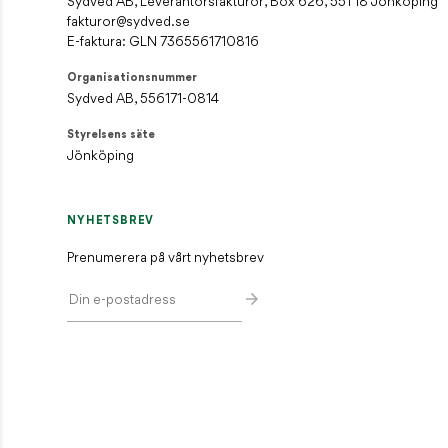
Sydved AB, Leverantörsfakturor, Box 626, 551 18 Jönköping
fakturor@sydved.se
E-faktura: GLN 7365561710816
Organisationsnummer
Sydved AB, 556171-0814
Styrelsens säte
Jönköping
NYHETSBREV
Prenumerera på vårt nyhetsbrev