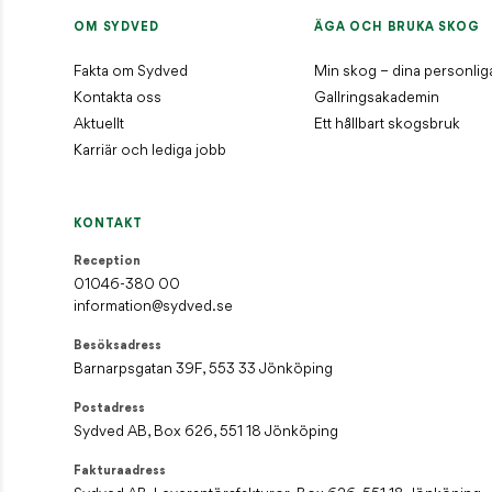
OM SYDVED
ÄGA OCH BRUKA SKOG
Fakta om Sydved
Min skog – dina personlig
Kontakta oss
Gallringsakademin
Aktuellt
Ett hållbart skogsbruk
Karriär och lediga jobb
KONTAKT
Reception
01046-380 00
information@sydved.se
Besöksadress
Barnarpsgatan 39F, 553 33 Jönköping
Postadress
Sydved AB, Box 626, 551 18 Jönköping
Fakturaadress