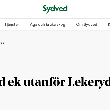
Tjänster
Äga och bruka skog
Om Sydved
K
ryd
d ek utanför Lekery