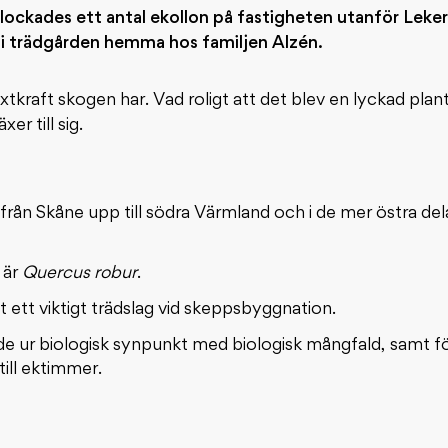
 plockades ett antal ekollon på fastigheten utanför Lek
e i trädgården hemma hos familjen Alzén.
äxtkraft skogen har. Vad roligt att det blev en lyckad plan
er till sig.
från Skåne upp till södra Värmland och i de mer östra de
 är
Quercus robur
.
t ett viktigt trädslag vid skeppsbyggnation.
de ur biologisk synpunkt med biologisk mångfald, samt f
ill ektimmer.