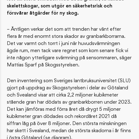
skelettskogar, som utgör en säkerhetsrisk och
försvårar åtgärder för ny skog.
– Äntligen verkar det som att trenden har vänt efter
flera år med enormt stora skador av granbarkborrarna.
Det var varmt och torrt i juni när huvudsvärmningen
ägde rum, men tack vare regnet som kom senare fick vi
inte någon ytterligare svärmning på sensommaren, säger
Mattias Sparf på Skogsstyrelsen.
Den inventering som Sveriges lantbruksuniversitet (SLU)
gjort på uppdrag av Skogsstyrelsen i delar av Götaland
och Svealand visar att cirka 2,2 miljoner kubikmeter
stående gran har dödats av granbarkborren under 2023.
Det kan jämföras med förra året då drygt 5 miljoner
kubikmeter gran dödades och rekordåret 2021 då
siffran låg på över 8 miljoner. Den största minskningen
har skett i Svealand, medan de största skadorna i år finns
i östra Götaland (se diagram).