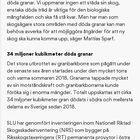
döda granar. Vi uppmanar ingen att städa sin skog,
enstaka döda träd är viktiga för den biologiska
mångfalden och ska få stå kvar. Men har man som
skogsägare stora områden med döda granar kan man
behöva avverka för att möjliggöra åtgärder för att ny
skog ska kunna komma upp, säger Mattias Sparf.
34 miljoner kubikmeter döda granar
Det stora utbrottet av granbarkborre som pågått under
de senaste sex åren startades under den mycket torra
och varma sommaren 2018. Granarna tappade mycket
av sin motståndskraft och granbarkborrarna kunde
föröka sig i enorma mängder. Totalt uppskattas att cirka
34 miljoner kubikmeter gran dödats i södra och mellersta
delarna av Sverige sedan 2018.
SLU har genomfört inventeringen inom Nationell Riktad
Skogsskadeinventering (NRS) som bygger på
Riksskogstaxeringens (RT) permanenta provytor i östra