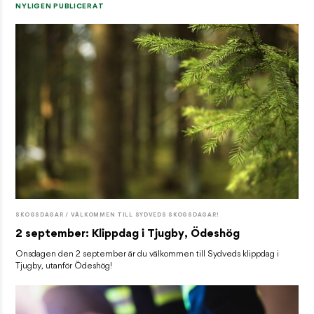
NYLIGEN PUBLICERAT
SKOGSDAGAR / VÄLKOMMEN TILL SYDVEDS SKOGSDAGAR!
2 september: Klippdag i Tjugby, Ödeshög
Onsdagen den 2 september är du välkommen till Sydveds klippdag i
Tjugby, utanför Ödeshög!