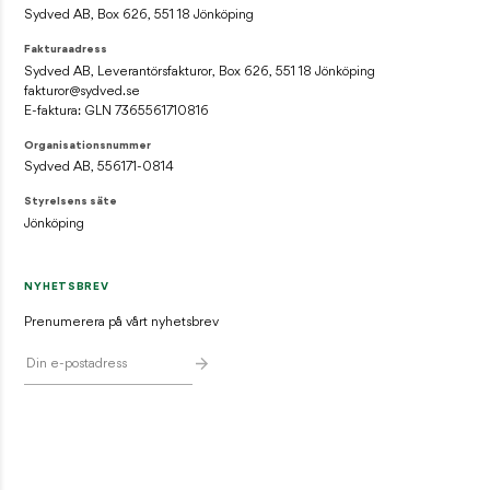
Sydved AB, Box 626, 551 18 Jönköping
Fakturaadress
Sydved AB, Leverantörsfakturor, Box 626, 551 18 Jönköping
fakturor@sydved.se
E-faktura: GLN 7365561710816
Organisationsnummer
Sydved AB, 556171-0814
Styrelsens säte
Jönköping
NYHETSBREV
Prenumerera på vårt nyhetsbrev