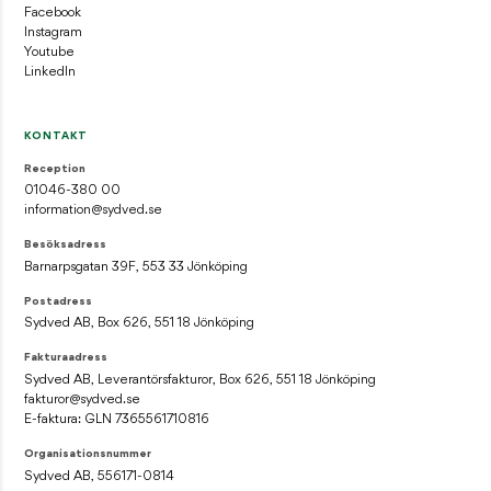
Facebook
Instagram
Youtube
LinkedIn
KONTAKT
Reception
01046-380 00
information@sydved.se
Besöksadress
Barnarpsgatan 39F, 553 33 Jönköping
Postadress
Sydved AB, Box 626, 551 18 Jönköping
Fakturaadress
Sydved AB, Leverantörsfakturor, Box 626, 551 18 Jönköping
fakturor@sydved.se
E-faktura: GLN 7365561710816
Organisationsnummer
Sydved AB, 556171-0814