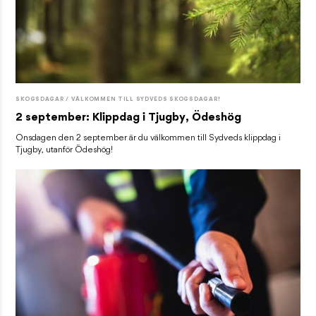
SKOGSDAGAR / VÄLKOMMEN TILL SYDVEDS SKOGSDAGAR!
2 september: Klippdag i Tjugby, Ödeshög
Onsdagen den 2 september är du välkommen till Sydveds klippdag i
Tjugby, utanför Ödeshög!