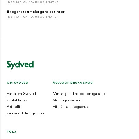
INSPIRATION / DJUR OCH NATUR
Skogsharen – skogens sprinter
INSPIRATION / DJUR OCH NATUR
OM SYDVED
ÄGA OCH BRUKA SKOG
Fakta om Sydved
Min skog – dina personliga sidor
Kontakta oss
Gallringsakademin
Aktuellt
Ett hållbart skogsbruk
Karriär och lediga jobb
FÖLJ