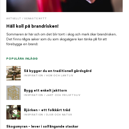
AKTUELLT / SENASTE NYTT
Håll koll på brandrisken!
Sommaren är här och om det blir torrt i skog och mark ökar brandrisken.
Det finns några saker som du som skogsägare kan tänka på för att
förebygga en brand:
POPULÄRA INLÄGG
Så bygger du en traditionell gärdsgård
INSPIRATION / HEM OCH LANTLIV
Bygg ett enkelt jakttorn
INSPIRATION / JAKT OCH FRILUFTSLIV
Björken – ett folkkärt träd
INSPIRATION / DJUR OCH NATUR
Skogsmyran – lever i solfångande stackar