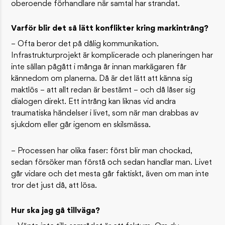
oberoende förhandlare när samtal har strandat.
Varför blir det så lätt konflikter kring markintrång?
– Ofta beror det på dålig kommunikation.
Infrastrukturprojekt är komplicerade och planeringen har
inte sällan pågått i många år innan markägaren får
kännedom om planerna. Då är det lätt att känna sig
maktlös – att allt redan är bestämt – och då låser sig
dialogen direkt. Ett intrång kan liknas vid andra
traumatiska händelser i livet, som när man drabbas av
sjukdom eller går igenom en skilsmässa.
– Processen har olika faser: först blir man chockad,
sedan försöker man förstå och sedan handlar man. Livet
går vidare och det mesta går faktiskt, även om man inte
tror det just då, att lösa.
Hur ska jag gå tillväga?