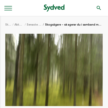
Start
Aktuellt
Senaste nytt
Skogsägare – så agerar du i samband med intrång