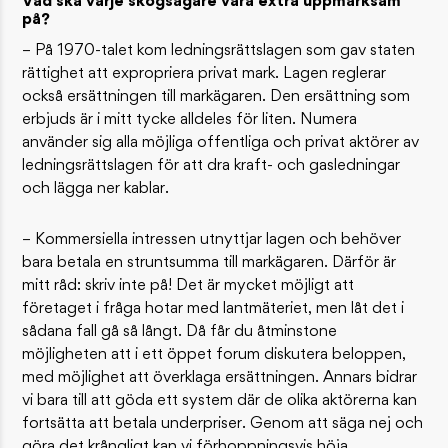
Vad ska varje skogsägare vara extra uppmärksam
på?
– På 1970-talet kom ledningsrättslagen som gav staten
rättighet att expropriera privat mark. Lagen reglerar
också ersättningen till markägaren. Den ersättning som
erbjuds är i mitt tycke alldeles för liten. Numera
använder sig alla möjliga offentliga och privat aktörer av
ledningsrättslagen för att dra kraft- och gasledningar
och lägga ner kablar.
– Kommersiella intressen utnyttjar lagen och behöver
bara betala en struntsumma till markägaren. Därför är
mitt råd: skriv inte på! Det är mycket möjligt att
företaget i fråga hotar med lantmäteriet, men låt det i
sådana fall gå så långt. Då får du åtminstone
möjligheten att i ett öppet forum diskutera beloppen,
med möjlighet att överklaga ersättningen. Annars bidrar
vi bara till att göda ett system där de olika aktörerna kan
fortsätta att betala underpriser. Genom att säga nej och
göra det krångligt kan vi förhoppningsvis höja