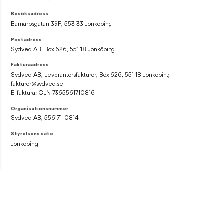
Besöksadress
Barnarpsgatan 39F, 553 33 Jönköping
Postadress
Sydved AB, Box 626, 551 18 Jönköping
Fakturaadress
Sydved AB, Leverantörsfakturor, Box 626, 551 18 Jönköping
fakturor@sydved.se
E-faktura: GLN 7365561710816
Organisationsnummer
Sydved AB, 556171-0814
Styrelsens säte
Jönköping
NYHETSBREV
Prenumerera på vårt nyhetsbrev