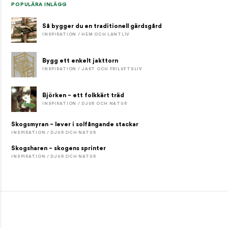
POPULÄRA INLÄGG
Så bygger du en traditionell gärdsgård
INSPIRATION / HEM OCH LANTLIV
Bygg ett enkelt jakttorn
INSPIRATION / JAKT OCH FRILUFTSLIV
Björken – ett folkkärt träd
INSPIRATION / DJUR OCH NATUR
Skogsmyran – lever i solfångande stackar
INSPIRATION / DJUR OCH NATUR
Skogsharen – skogens sprinter
INSPIRATION / DJUR OCH NATUR