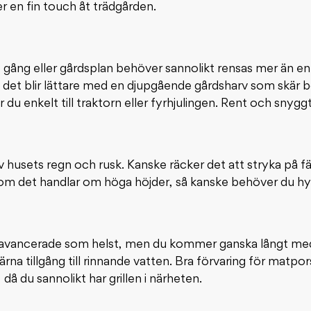
r en fin touch åt trädgården.
e gång eller gårdsplan behöver sannolikt rensas mer än 
n det blir lättare med en djupgående gårdsharv som skär b
 enkelt till traktorn eller fyrhjulingen. Rent och sny
usets regn och rusk. Kanske räcker det att stryka på färg 
t om det handlar om höga höjder, så kanske behöver du hy
 avancerade som helst, men du kommer ganska långt med
ärna tillgång till rinnande vatten. Bra förvaring för matpo
 då du sannolikt har grillen i närheten.