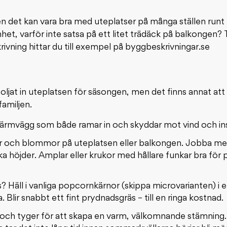
men det kan vara bra med uteplatser på många ställen runt 
het, varför inte satsa på ett litet trädäck på balkongen? 
vning hittar du till exempel på byggbeskrivningar.se
oljat in uteplatsen för säsongen, men det finns annat att
familjen.
kärmvägg som både ramar in och skyddar mot vind och in
r och blommor på uteplatsen eller balkongen. Jobba med
ika höjder. Amplar eller krukor med hållare funkar bra för
 Häll i vanliga popcornkärnor (skippa microvarianten) i 
. Blir snabbt ett fint prydnadsgräs – till en ringa kostnad.
och tyger för att skapa en varm, välkomnande stämnin