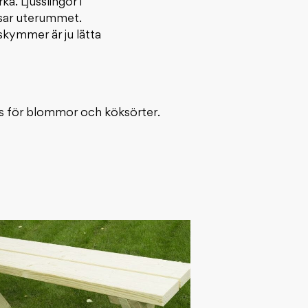
a. Ljusslingor i
ssar uterummet.
skymmer är ju lätta
ats för blommor och köksörter.