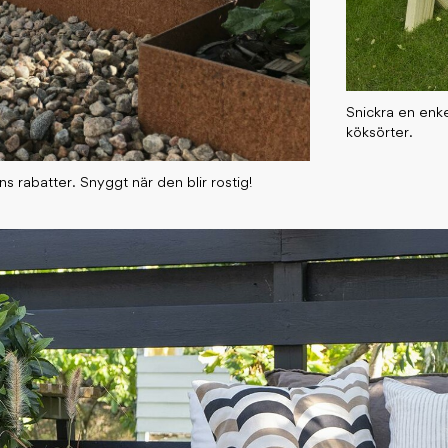
Snickra en enk
köksörter.
ns rabatter. Snyggt när den blir rostig!