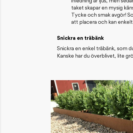
inledning är ljus, men seda
taket skapar en mysig kän
Tycke och smak avgör! Sol
att placera och kan enkelt 
Snickra en träbänk
Snickra en enkel träbänk, som d
Kanske har du överblivet, lite g