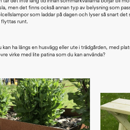
n tar det inte lång tid innan sommarkvällarna börjar bli mörk
sla, men det finns också annan typ av belysning som pa
cellslampor som laddar på dagen och lyser så snart det 
flyttas runt.
u kan ha längs en husvägg eller ute i trädgården, med pl
rövre virke med lite patina som du kan använda?