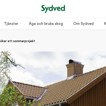
Tjänster
Äga och bruka skog
Om Sydved
K
m söker ett sommarprojekt