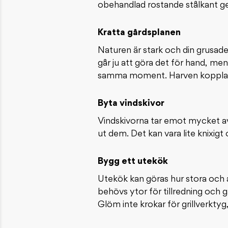
obehandlad rostande stålkant ge
Kratta gårdsplanen
Naturen är stark och din grusad
går ju att göra det för hand, me
samma moment. Harven kopplar du
Byta vindskivor
Vindskivorna tar emot mycket av h
ut dem. Det kan vara lite knixig
Bygg ett utekök
Utekök kan göras hur stora och
behövs ytor för tillredning och g
Glöm inte krokar för grillverktyg,