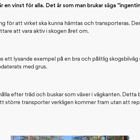
är en vinst för alla. Det är som man brukar säga ”ingenti
ing för att virket ska kunna hämtas och transporteras. Des
ättare att vara aktiv i skogen året om.
ns ett lysande exempel på en bra och pålitlig skogsbilvä
daterats med grus.
ålla efter träd och buskar som växer i vägkanten. Detta 
att större transporter verkligen kommer fram utan att rep