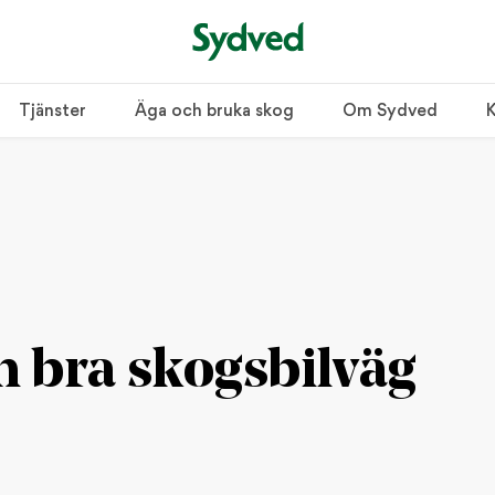
Tjänster
Äga och bruka skog
Om Sydved
K
n bra skogsbilväg