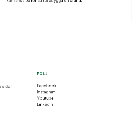
kan tänka på för att förebygga en brand:
FÖLJ
Facebook
a sidor
Instagram
Youtube
LinkedIn