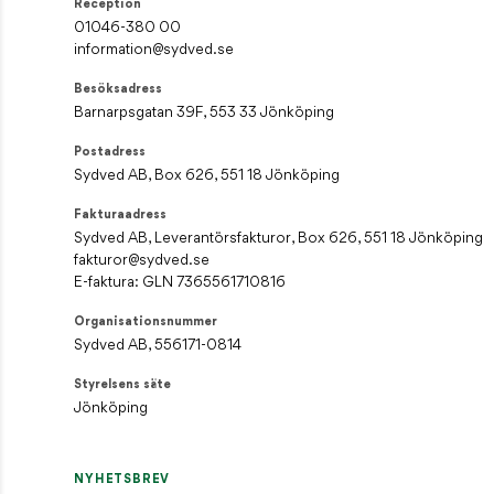
Reception
01046-380 00
information@sydved.se
Besöksadress
Barnarpsgatan 39F, 553 33 Jönköping
Postadress
Sydved AB, Box 626, 551 18 Jönköping
Fakturaadress
Sydved AB, Leverantörsfakturor, Box 626, 551 18 Jönköping
fakturor@sydved.se
E-faktura: GLN 7365561710816
Organisationsnummer
Sydved AB, 556171-0814
Styrelsens säte
Jönköping
NYHETSBREV