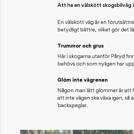
Att ha en välskött skogsbilväg 
En välskött väg är en förutsättn
betydligt bättre, vilket gör det l
Trummor och grus
Här i skogarna utanför Påryd fin
behövs och som nyligen har upp
Glöm inte vägrenen
Någon man lätt glömmer är att h
att inte vägen ska växa igen, så 
backspeglar.