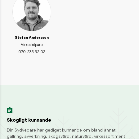
Skogsmyran – lever i solfångande stackar
INSPIRATION / DJUR OCH NATUR
Skogsharen – skogens sprinter
INSPIRATION / DJUR OCH NATUR
Stefan Andersson
Virkesköpare
KONTAKT
070-235 92 02
Reception
01046-380 00
information@sydved.se
Besöksadress
Barnarpsgatan 39F, 553 33 Jönköping
Fakturaadress
Sydved AB, Leverantörsfakturor, Box 626, 551 18 Jönköping
fakturor@sydved.se
E-faktura: GLN 7365561710816
Skogligt kunnande
Organisationsnummer
Din Sydvedare har gediget kunnande om bland annat:
Sydved AB, 556171-0814
gallring, avverkning, skogsvård, naturvård, virkessortiment