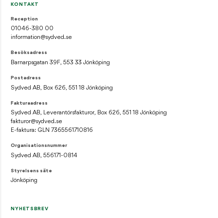
KONTAKT
Reception
01046-380 00
information@sydved.se
Besöksadress
Barnarpsgatan 39F, 553 33 Jönköping
Postadress
Sydved AB, Box 626, 551 18 Jönköping
Fakturaadress
Sydved AB, Leverantörsfakturor, Box 626, 551 18 Jönköping
fakturor@sydved.se
E-faktura: GLN 7365561710816
Organisationsnummer
Sydved AB, 556171-0814
Styrelsens säte
Jönköping
NYHETSBREV