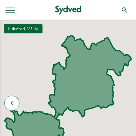
Hultsfred, Målilla
SÖK
Söket börjar efter tre tecken.
NYLIGEN PUBLICERAT
2 september: Klippdag i Tjugby, Ödeshög
SKOGSDAGAR / VÄLKOMMEN TILL SYDVEDS SKOGSDAGAR!
Håll koll på brandrisken!
AKTUELLT / SENASTE NYTT