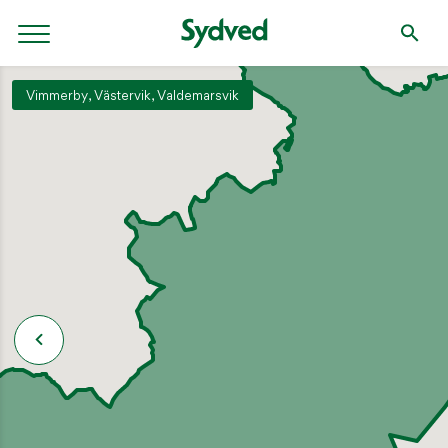
Vimmerby, Västervik, Valdemarsvik
SÖK
Söket börjar efter tre tecken.
NYLIGEN PUBLICERAT
2 september: Klippdag i Tjugby, Ödeshög
SKOGSDAGAR / VÄLKOMMEN TILL SYDVEDS SKOGSDAGAR!
Håll koll på brandrisken!
AKTUELLT / SENASTE NYTT