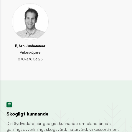
Skogsmyran – lever i solfångande stackar
INSPIRATION / DJUR OCH NATUR
Skogsharen – skogens sprinter
INSPIRATION / DJUR OCH NATUR
Björn Junhammar
KONTAKT
Virkesköpare
Reception
070-376 53 26
01046-380 00
information@sydved.se
Besöksadress
Barnarpsgatan 39F, 553 33 Jönköping
Fakturaadress
Sydved AB, Leverantörsfakturor, Box 626, 551 18 Jönköping
fakturor@sydved.se
E-faktura: GLN 7365561710816
Skogligt kunnande
Organisationsnummer
Din Sydvedare har gediget kunnande om bland annat:
Sydved AB, 556171-0814
gallring, avverkning, skogsvård, naturvård, virkessortiment