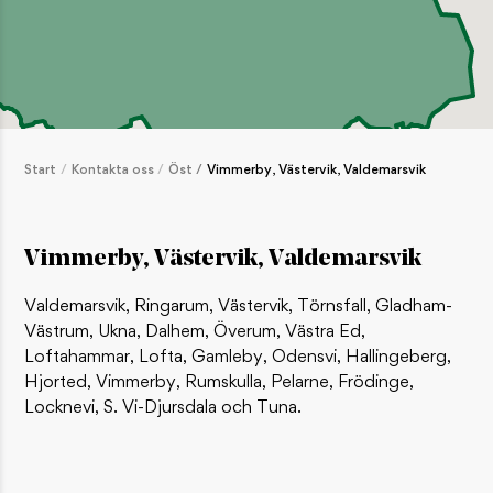
Starkt logistiksystem räddar virkesvärde
AKTUELLT / SENASTE NYTT
Så här viltskyddsbehandlar du plantor
AKTUELLT / SENASTE NYTT
Start
Kontakta oss
Öst
Vimmerby, Västervik, Valdemarsvik
Upparbetningen efter stormen Dave startade snabbt
AKTUELLT / SENASTE NYTT
Vimmerby, Västervik, Valdemarsvik
POPULÄRA INLÄGG
Valdemarsvik, Ringarum, Västervik, Törnsfall, Gladham-
Så bygger du en traditionell gärdsgård
Västrum, Ukna, Dalhem, Överum, Västra Ed,
INSPIRATION / HEM OCH LANTLIV
Loftahammar, Lofta, Gamleby, Odensvi, Hallingeberg,
Hjorted, Vimmerby, Rumskulla, Pelarne, Frödinge,
Bygg ett enkelt jakttorn
Locknevi, S. Vi-Djursdala och Tuna.
INSPIRATION / JAKT OCH FRILUFTSLIV
Björken – ett folkkärt träd
INSPIRATION / DJUR OCH NATUR