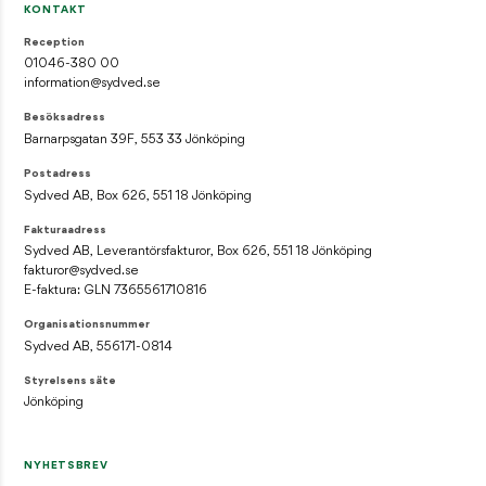
KONTAKT
Reception
01046-380 00
information@sydved.se
Besöksadress
Barnarpsgatan 39F, 553 33 Jönköping
Postadress
Sydved AB, Box 626, 551 18 Jönköping
Fakturaadress
Sydved AB, Leverantörsfakturor, Box 626, 551 18 Jönköping
fakturor@sydved.se
E-faktura: GLN 7365561710816
Organisationsnummer
Sydved AB, 556171-0814
Styrelsens säte
Jönköping
NYHETSBREV