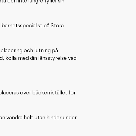
ta och inte längre fyller sin
ållbarhetsspecialist på Stora
 placering och lutning på
 kolla med din länsstyrelse vad
laceras över bäcken istället för
kan vandra helt utan hinder under