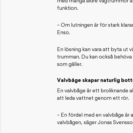
med många äldre vägtrummor är att
funktion.
– Om lutningen är för stark klarar
Enso.
En lösning kan vara att byta ut v
trumman. Du kan också behöva gö
som gäller.
Valvbåge skapar naturlig bot
En valvbåge är ett broliknande a
att leda vattnet genom ett rör.
– En fördel med en valvbåge är a
valvbågen, säger Jonas Svensso