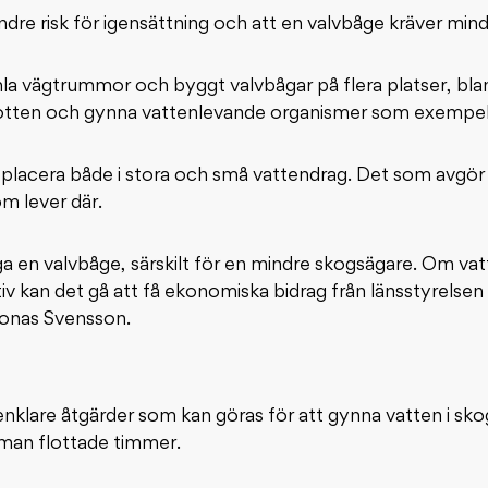
indre risk för igensättning och att en valvbåge kräver min
la vägtrummor och byggt valvbågar på flera platser, blan
 botten och gynna vattenlevande organismer som exempelv
 placera både i stora och små vattendrag. Det som avgör 
om lever där.
a en valvbåge, särskilt för en mindre skogsägare. Om vat
tiv kan det gå att få ekonomiska bidrag från länsstyrelse
Jonas Svensson.
nklare åtgärder som kan göras för att gynna vatten i s
 man flottade timmer.