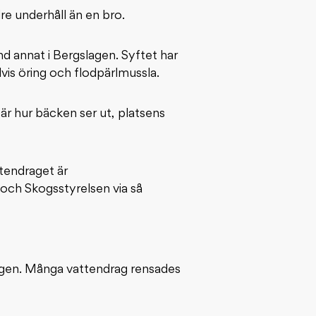
dre underhåll än en bro.
d annat i Bergslagen. Syftet har
is öring och flodpärlmussla.
är hur bäcken ser ut, platsens
tendraget är
n och Skogsstyrelsen via så
kogen. Många vattendrag rensades