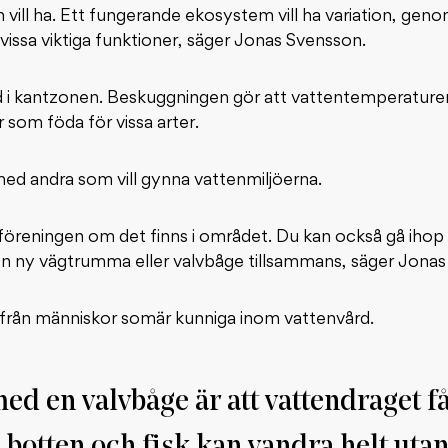
en vill ha. Ett fungerande ekosystem vill ha variation, geno
 vissa viktiga funktioner, säger Jonas Svensson.
d i kantzonen. Beskuggningen gör att vattentemperaturen
 som föda för vissa arter.
med andra som vill gynna vattenmiljöerna.
sföreningen om det finns i området. Du kan också gå ihop
en ny vägtrumma eller valvbåge tillsammans, säger Jona
älp från människor somär kunniga inom vattenvård.
ed en valvbåge är att vattendraget få
 botten och fisk kan vandra helt uta