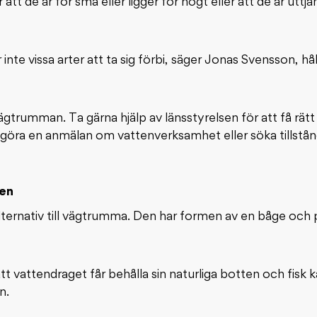
 de är för små eller ligger för högt eller att de är uttjän
 inte vissa arter att ta sig förbi, säger Jonas Svensson, h
ägtrumman. Ta gärna hjälp av länsstyrelsen för att få rätt
ra en anmälan om vattenverksamhet eller söka tillstånd,
ten
lternativ till vägtrumma. Den har formen av en båge och p
tt vattendraget får behålla sin naturliga botten och fisk 
n.