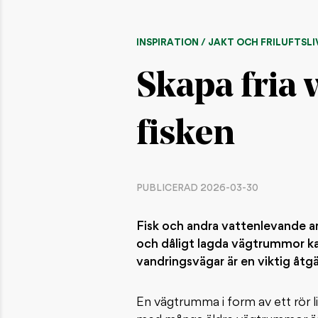
INSPIRATION / JAKT OCH FRILUFTSLI
Skapa fria 
fisken
PUBLICERAD 2026-03-30
Fisk och andra vattenlevande ar
och dåligt lagda vägtrummor kan
vandringsvägar är en viktig åtgä
En vägtrumma i form av ett rör l