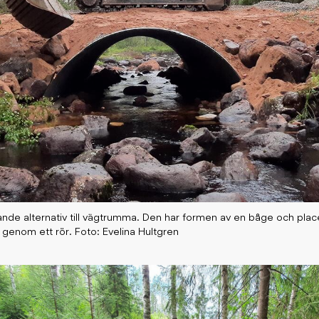
nande alternativ till vägtrumma. Den har formen av en båge och pla
et genom ett rör. Foto: Evelina Hultgren