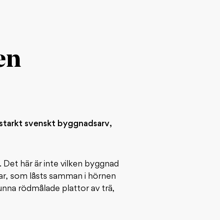
en
 starkt svenskt byggnadsarv,
. Det här är inte vilken byggnad
ar, som låsts samman i hörnen
nna rödmålade plattor av trä,