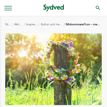
Start
Aktuellt
Inspiration
Kultur och tradition
Midsommarafton – magisk natt