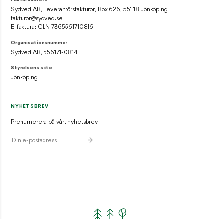
Fakturaadress
Sydved AB, Leverantörsfakturor, Box 626, 551 18 Jönköping
fakturor@sydved.se
E-faktura: GLN 7365561710816
Organisationsnummer
Sydved AB, 556171-0814
Styrelsens säte
Jönköping
NYHETSBREV
Prenumerera på vårt nyhetsbrev