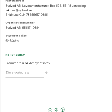
Fakturaadress
Sydved AB, Leverantörsfakturor, Box 626, 551 18 Jönköping
fakturor@sydved.se
E-faktura: GLN 7365561710816
Organisationsnummer
Sydved AB, 556171-0814
Styrelsens säte
Jönköping
NYHETSBREV
Prenumerera på vårt nyhetsbrev