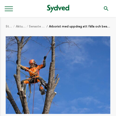
Start
Aktuellt
Senaste nytt
Arborist med uppdrag att fälla och beskära träd