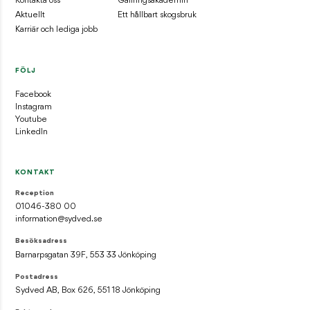
Kontakta oss
Gallringsakademin
Aktuellt
Ett hållbart skogsbruk
Karriär och lediga jobb
FÖLJ
Facebook
Instagram
Youtube
LinkedIn
KONTAKT
Reception
01046-380 00
information@sydved.se
Besöksadress
Barnarpsgatan 39F, 553 33 Jönköping
Postadress
Sydved AB, Box 626, 551 18 Jönköping