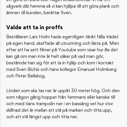
att göra en bänk eller något bruksföremål. Vi har ett
sågverk där hemma så vi kan hjälpa till att göra plank och
ämnen till kunden, berättar Sven.
Valde att ta in proffs
Beställaren Lars Holm hade egentligen tänkt fälla trädet
på egen hand, skaffade all utrustning och läste på. Men
efter att ha sett filmer på Youtube som visar hur illa det
kan gå om man inte är helt säker på vad man gör,
bestämde han sig för att ta in hjälp och kom i kontakt
med Sven Bichis och hans kollegor Emanuel Holmberg
och Peter Bellskog.
Linden som ska tas ner är uppåt 30 meter hög. Och den
som någon gång hoppat från femmans eller kanske till
och med tians trampolin ner i en bassäng vet hur stor
skillnad det är mellan att stå på marken och titta upp,
och att stå längst upp och titta ner.