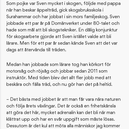
Som pojke var Sven mycket i skogen, följde med pappa
när han beskar äppelträd, gick skogsbruksskola i
Surahammar och har jobbat i sin mors familjeskog. Sven
jobbade ett par år på Domänverket under 80-talet och
hade som mål att bli skogstekniker. En dålig konjunktur
för skogsarbete gjorde att Sven istället valde att bli
lärare. Men för ett par år sedan kände Sven att det var
dags att återvända till träden.
Medan han jobbade som lärare tog han körkort för
motorsåg och röjsåg och jobbar sedan 2011 som
instruktör. Med tiden blev det allt fler jobb med att
beskära och fälla träd, och nu gör han det på heltid.
– Det bästa med jobbet är att man får vara nära naturen
och följa årets växlingar. Det är också en frihetskänsla
att göra det här, mycket adrenalin kan det bli när man
klättrat upp och har en svår uppgift som måste lösas.
Dessutom är det kul att möta alla människor jag kommer