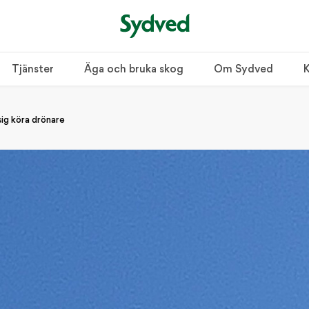
Tjänster
Äga och bruka skog
Om Sydved
K
sig köra drönare