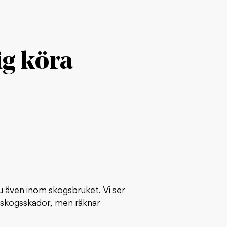
ig köra
u även inom skogsbruket. Vi ser
v skogsskador, men räknar