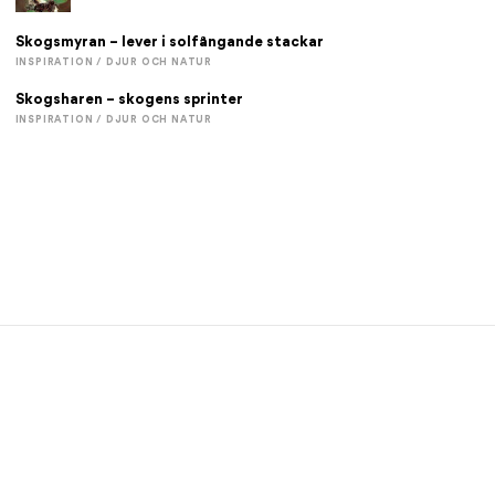
Skogsmyran – lever i solfångande stackar
INSPIRATION / DJUR OCH NATUR
Skogsharen – skogens sprinter
INSPIRATION / DJUR OCH NATUR