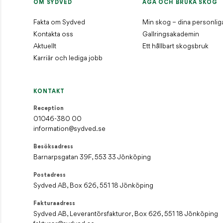
OM SYDVED
ÄGA OCH BRUKA SKOG
Fakta om Sydved
Min skog – dina personlig
Kontakta oss
Gallringsakademin
Aktuellt
Ett hållbart skogsbruk
Karriär och lediga jobb
KONTAKT
Reception
01046-380 00
information@sydved.se
Besöksadress
Barnarpsgatan 39F, 553 33 Jönköping
Postadress
Sydved AB, Box 626, 551 18 Jönköping
Fakturaadress
Sydved AB, Leverantörsfakturor, Box 626, 551 18 Jönköping