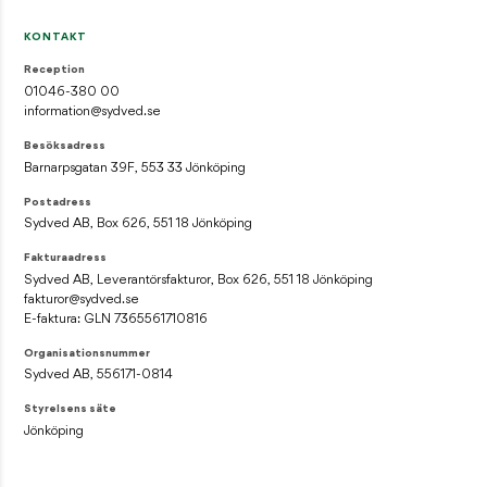
KONTAKT
Reception
01046-380 00
information@sydved.se
Besöksadress
Barnarpsgatan 39F, 553 33 Jönköping
Postadress
Sydved AB, Box 626, 551 18 Jönköping
Fakturaadress
Sydved AB, Leverantörsfakturor, Box 626, 551 18 Jönköping
fakturor@sydved.se
E-faktura: GLN 7365561710816
Organisationsnummer
Sydved AB, 556171-0814
Styrelsens säte
Jönköping