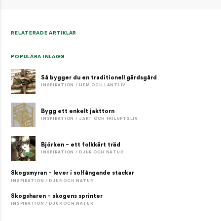
RELATERADE ARTIKLAR
POPULÄRA INLÄGG
Så bygger du en traditionell gärdsgård
INSPIRATION / HEM OCH LANTLIV
Bygg ett enkelt jakttorn
INSPIRATION / JAKT OCH FRILUFTSLIV
Björken – ett folkkärt träd
INSPIRATION / DJUR OCH NATUR
Skogsmyran – lever i solfångande stackar
INSPIRATION / DJUR OCH NATUR
Skogsharen – skogens sprinter
INSPIRATION / DJUR OCH NATUR