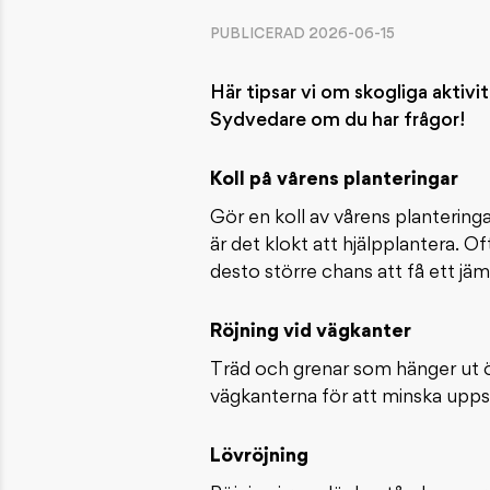
PUBLICERAD 2026-06-15
Här tipsar vi om skogliga aktivi
Sydvedare om du har frågor!
Koll på vårens planteringar
Gör en koll av vårens plantering
är det klokt att hjälpplantera. O
desto större chans att få ett jä
Röjning vid vägkanter
Träd och grenar som hänger ut ö
vägkanterna för att minska uppsl
Lövröjning