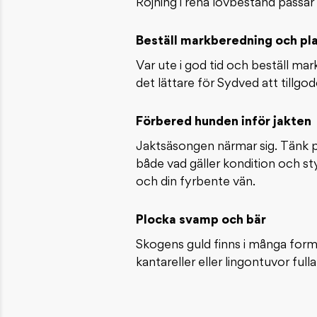
Röjning i rena lövbestånd pass
Beställ markberedning och pl
Var ute i god tid och beställ ma
det lättare för Sydved att tillgo
Förbered hunden inför jakten
Jaktsäsongen närmar sig. Tänk på
både vad gäller kondition och s
och din fyrbente vän.
Plocka svamp och bär
Skogens guld finns i många forme
kantareller eller lingontuvor ful