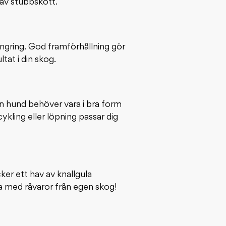
av stubbskott.
ngring. God framförhållning gör
tat i din skog.
in hund behöver vara i bra form
ling eller löpning passar dig
ker ett hav av knallgula
lta med råvaror från egen skog!