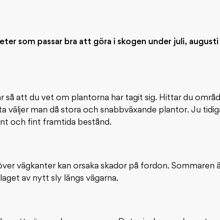
teter som passar bra att göra i skogen under juli, augus
ar så att du vet om plantorna har tagit sig. Hittar du omr
fta väljer man då stora och snabbväxande plantor. Ju tidiga
mnt och fint framtida bestånd.
ver vägkanter kan orsaka skador på fordon. Sommaren är e
aget av nytt sly längs vägarna.