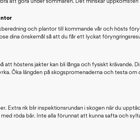
ar bra att göra under sommaren. Det minskar uppkomsten 
antor
rkberedning och plantor till kommande vår och hösts föry
dose dina önskemål så att du får ett lyckat föryngringsresul
 att höstens jakter kan bli långa och fysiskt krävande. D
tyrka. Öka längden på skogspromenaderna och testa om cyk
r. Extra rik blir inspektionsrundan i skogen när du upptäc
la med röda bär. Inte alla förunnat att kunna safta och sy