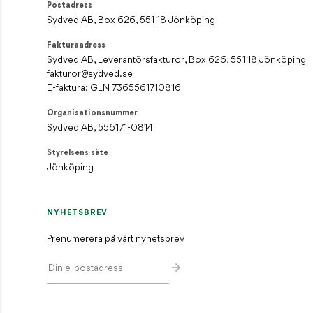
Postadress
Sydved AB, Box 626, 551 18 Jönköping
Fakturaadress
Sydved AB, Leverantörsfakturor, Box 626, 551 18 Jönköping
fakturor@sydved.se
E-faktura: GLN 7365561710816
Organisationsnummer
Sydved AB, 556171-0814
Styrelsens säte
Jönköping
NYHETSBREV
Prenumerera på vårt nyhetsbrev