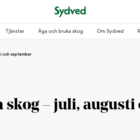
Tjänster
Äga och bruka skog
Om Sydved
K
usti och september
n skog – juli, augusti