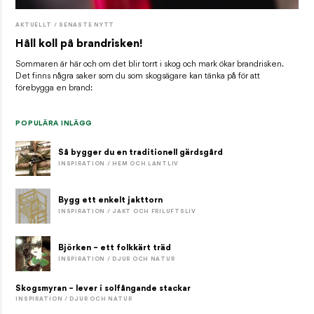
AKTUELLT / SENASTE NYTT
Håll koll på brandrisken!
Sommaren är här och om det blir torrt i skog och mark ökar brandrisken.
Det finns några saker som du som skogsägare kan tänka på för att
förebygga en brand:
POPULÄRA INLÄGG
Så bygger du en traditionell gärdsgård
INSPIRATION / HEM OCH LANTLIV
Bygg ett enkelt jakttorn
INSPIRATION / JAKT OCH FRILUFTSLIV
Björken – ett folkkärt träd
INSPIRATION / DJUR OCH NATUR
Skogsmyran – lever i solfångande stackar
INSPIRATION / DJUR OCH NATUR