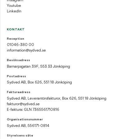
Instagram
Youtube
LinkedIn
KONTAKT
Reception
01046-380 00
information@sydved.se
Besöksadress
Barnarpsgatan 39F, 553 33 Jönköping
Postadress
Sydved AB, Box 626, 551 18 Jönköping
Fakturaadress
Sydved AB, Leverantörsfakturor, Box 626, 551 18 Jönköping
fakturor@sydved.se
E-faktura: GLN 7365561710816
Organisationsnummer
Sydved AB, 556171-0814
Styrelsens säte