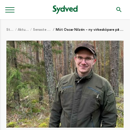
Start
Aktuellt
Senaste nytt
Möt Oscar Nilzén – ny virkesköpare på Sydved