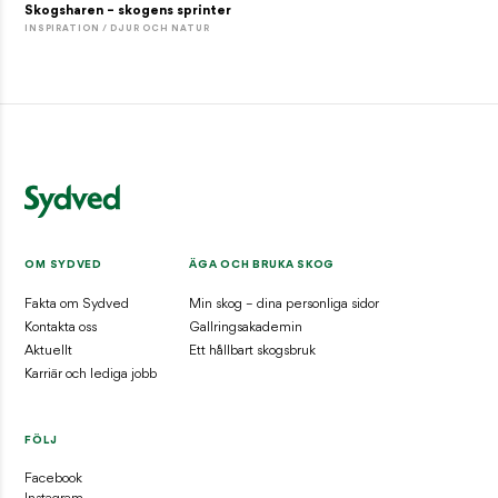
Skogsharen – skogens sprinter
INSPIRATION / DJUR OCH NATUR
OM SYDVED
ÄGA OCH BRUKA SKOG
Fakta om Sydved
Min skog – dina personliga sidor
Kontakta oss
Gallringsakademin
Aktuellt
Ett hållbart skogsbruk
Karriär och lediga jobb
FÖLJ
Facebook