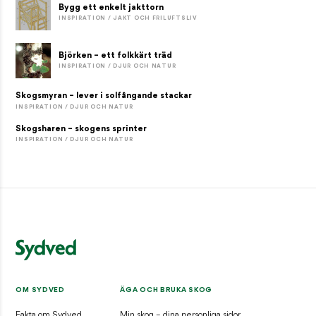
Bygg ett enkelt jakttorn
INSPIRATION / JAKT OCH FRILUFTSLIV
Björken – ett folkkärt träd
INSPIRATION / DJUR OCH NATUR
Skogsmyran – lever i solfångande stackar
INSPIRATION / DJUR OCH NATUR
Skogsharen – skogens sprinter
INSPIRATION / DJUR OCH NATUR
OM SYDVED
ÄGA OCH BRUKA SKOG
Fakta om Sydved
Min skog – dina personliga sidor