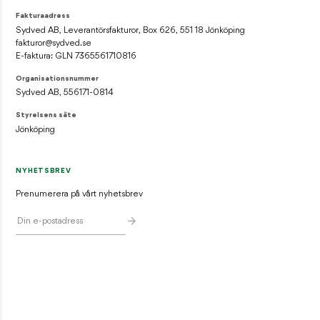
Fakturaadress
Sydved AB, Leverantörsfakturor, Box 626, 551 18 Jönköping
fakturor@sydved.se
E-faktura: GLN 7365561710816
Organisationsnummer
Sydved AB, 556171-0814
Styrelsens säte
Jönköping
NYHETSBREV
Prenumerera på vårt nyhetsbrev