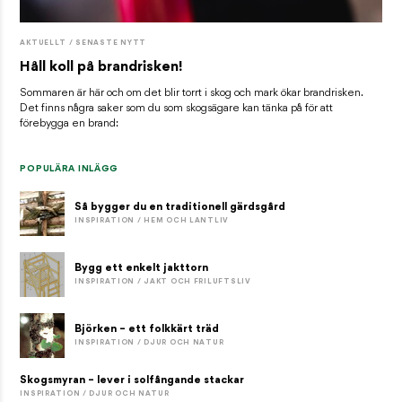
AKTUELLT / SENASTE NYTT
Håll koll på brandrisken!
Sommaren är här och om det blir torrt i skog och mark ökar brandrisken.
Det finns några saker som du som skogsägare kan tänka på för att
förebygga en brand:
POPULÄRA INLÄGG
Så bygger du en traditionell gärdsgård
INSPIRATION / HEM OCH LANTLIV
Bygg ett enkelt jakttorn
INSPIRATION / JAKT OCH FRILUFTSLIV
Björken – ett folkkärt träd
INSPIRATION / DJUR OCH NATUR
Skogsmyran – lever i solfångande stackar
INSPIRATION / DJUR OCH NATUR