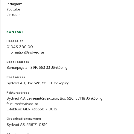
Instagram
Youtube
LinkedIn
KONTAKT
Reception
01046-380 00
information@sydved.se
Besöksadress
Barnarpsgatan 39F, 553 33 Jönköping
Postadress
Sydved AB, Box 626, 551 18 Jönköping
Fakturaadress
Sydved AB, Leverantörsfakturor, Box 626, 551 18 Jönköping
fakturor@sydved.se
E-faktura: GLN 7365561710816
Organisationsnummer
Sydved AB, 556171-0814