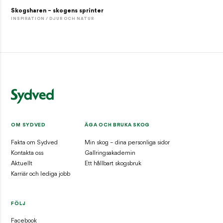
Skogsharen – skogens sprinter
INSPIRATION / DJUR OCH NATUR
OM SYDVED
ÄGA OCH BRUKA SKOG
Fakta om Sydved
Min skog – dina personliga sidor
Kontakta oss
Gallringsakademin
Aktuellt
Ett hållbart skogsbruk
Karriär och lediga jobb
FÖLJ
Facebook