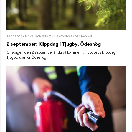
SKOGSDAGAR / VÄLKOMMEN TILL SYDVEDS SKOGSDAGAR!
2 september: Klippdag i Tjugby, Ödeshög
Onsdagen den 2 september är du välkommen till Sydveds klippdag i
Tjugby, utanför Ödeshög!