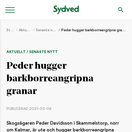
Start
Aktuellt
Senaste nytt
Peder hugger barkborreangripna granar
AKTUELLT / SENASTE NYTT
Peder hugger
barkborreangripna
granar
PUBLICERAD 2021-03-08
Skogsägaren Peder Davidsson i Skammelstorp, norr
om Kalmar, är ute och hugger barkborreangripna