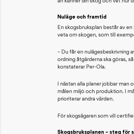
än känner din skog och vet hur d
Nuläge och framtid
En skogsbruksplan består av en k
veta om skogen, som till exempe
– Du får en nulägesbeskrivning a
ordning åtgärderna ska göras, så 
konstaterar Per-Ola.
I nästan alla planer jobbar man o
målen miljö och produktion. I m
prioriterar andra värden.
För skogsägaren som vill certifi
Skogsbruksplanen – steg för 