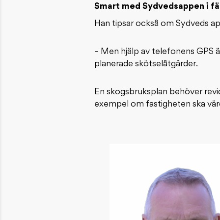
Smart med Sydvedsappen i fä
Han tipsar också om Sydveds app
– Men hjälp av telefonens GPS är 
planerade skötselåtgärder.
En skogsbruksplan behöver revidera
exempel om fastigheten ska värde