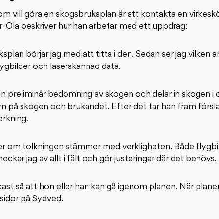
om vill göra en skogsbruksplan är att kontakta en virkes
er-Ola beskriver hur han arbetar med ett uppdrag:
plan börjar jag med att titta i den. Sedan ser jag vilke
lygbilder och laserskannad data.
 preliminär bedömning av skogen och delar in skogen i o
n på skogen och brukandet. Efter det tar han fram försla
erkning.
 ser om tolkningen stämmer med verkligheten. Både flygbi
ckar jag av allt i fält och gör justeringar där det behövs.
kast så att hon eller han kan gå igenom planen. När planen
sidor på Sydved.