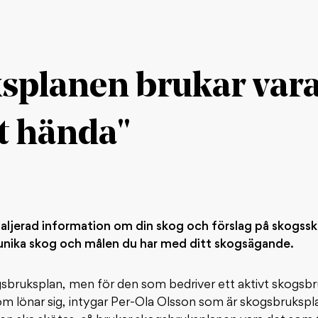
splanen brukar var
tt hända"
ljerad information om din skog och förslag på skogssköt
 unika skog och målen du har med ditt skogsägande.
ogsbruksplan, men för den som bedriver ett aktivt skogsbru
om lönar sig, intygar Per-Ola Olsson som är skogsbrukspl