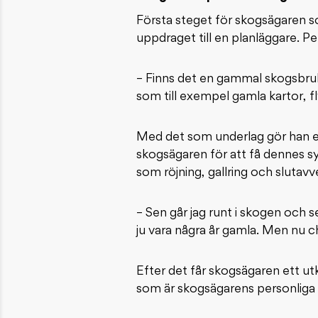
Första steget för skogsägaren s
uppdraget till en planläggare. P
– Finns det en gammal skogsbruks
som till exempel gamla kartor, f
Med det som underlag gör han en
skogsägaren för att få dennes sy
som röjning, gallring och slutavv
– Sen går jag runt i skogen och
ju vara några år gamla. Men nu che
Efter det får skogsägaren ett ut
som är skogsägarens personliga 