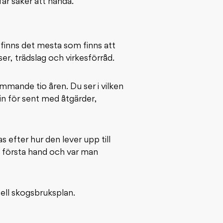
år saker att hända.
finns det mesta som finns att
r, trädslag och virkesförråd.
mande tio åren. Du ser i vilken
 in för sent med åtgärder,
s efter hur den lever upp till
i första hand och var man
uell skogsbruksplan.