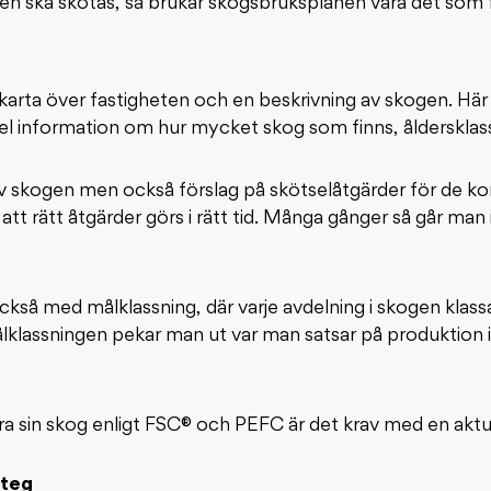
en ska skötas, så brukar skogsbruksplanen vara det som f
arta över fastigheten och en beskrivning av skogen. Här 
l information om hur mycket skog som finns, åldersklasse
v skogen men också förslag på skötselåtgärder för de kom
att rätt åtgärder görs i rätt tid. Många gånger så går man
ckså med målklassning, där varje avdelning i skogen klassa
ålklassningen pekar man ut var man satsar på produktion 
era sin skog enligt FSC® och PEFC är det krav med en akt
steg