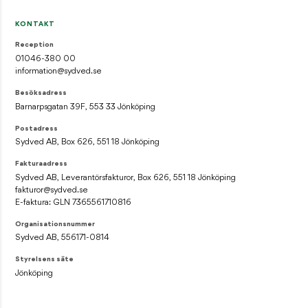
KONTAKT
Reception
01046-380 00
information@sydved.se
Besöksadress
Barnarpsgatan 39F, 553 33 Jönköping
Postadress
Sydved AB, Box 626, 551 18 Jönköping
Fakturaadress
Sydved AB, Leverantörsfakturor, Box 626, 551 18 Jönköping
fakturor@sydved.se
E-faktura: GLN 7365561710816
Organisationsnummer
Sydved AB, 556171-0814
Styrelsens säte
Jönköping