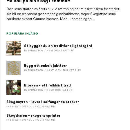
Ha koll på din skog i sommar!
Den sena starten av årets huvudsvärmning har minskat risken för att det
ska bli en stor andra generation granbarkborrar, säger Skogsstyrelsens
barkborreexpert Gunnar Isacsson. Men, uppmaningen …
POPULÄRA INLÄGG
Så bygger du en traditionell gärdsgård
INSPIRATION / HEM OCH LANTLIV
Bygg ett enkelt jakttorn
INSPIRATION / JAKT OCH FRILUFTSLIV
Björken – ett folkkärt träd
INSPIRATION / DJUR OCH NATUR
Skogsmyran – lever i solfångande stackar
INSPIRATION / DJUR OCH NATUR
Skogsharen – skogens sprinter
INSPIRATION / DJUR OCH NATUR