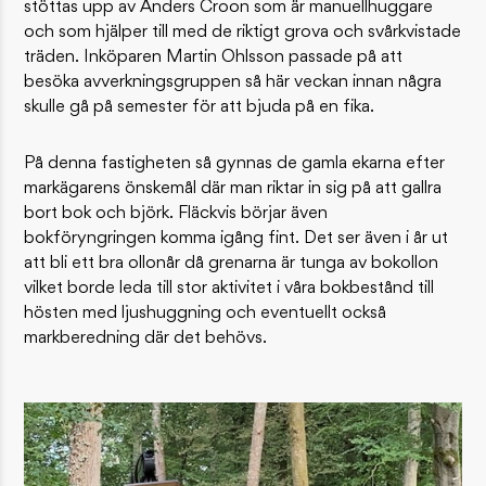
stöttas upp av Anders Croon som är manuellhuggare
och som hjälper till med de riktigt grova och svårkvistade
träden. Inköparen Martin Ohlsson passade på att
besöka avverkningsgruppen så här veckan innan några
skulle gå på semester för att bjuda på en fika.
På denna fastigheten så gynnas de gamla ekarna efter
markägarens önskemål där man riktar in sig på att gallra
bort bok och björk. Fläckvis börjar även
bokföryngringen komma igång fint. Det ser även i år ut
att bli ett bra ollonår då grenarna är tunga av bokollon
vilket borde leda till stor aktivitet i våra bokbestånd till
hösten med ljushuggning och eventuellt också
markberedning där det behövs.