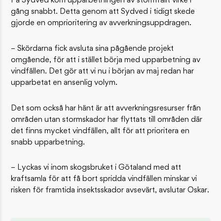
På Sydved kom upparbetningen av stormfällt virke i
gång snabbt. Detta genom att Sydved i tidigt skede
gjorde en omprioritering av avverkningsuppdragen.
– Skördarna fick avsluta sina pågående projekt
omgående, för att i stället börja med upparbetning av
vindfällen. Det gör att vi nu i början av maj redan har
upparbetat en ansenlig volym.
Det som också har hänt är att avverkningsresurser från
områden utan stormskador har flyttats till områden där
det finns mycket vindfällen, allt för att prioritera en
snabb upparbetning.
– Lyckas vi inom skogsbruket i Götaland med att
kraftsamla för att få bort spridda vindfällen minskar vi
risken för framtida insektsskador avsevärt, avslutar Oskar.