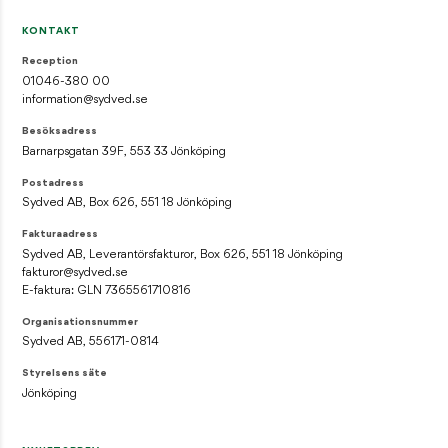
KONTAKT
Reception
01046-380 00
information@sydved.se
Besöksadress
Barnarpsgatan 39F, 553 33 Jönköping
Postadress
Sydved AB, Box 626, 551 18 Jönköping
Fakturaadress
Sydved AB, Leverantörsfakturor, Box 626, 551 18 Jönköping
fakturor@sydved.se
E-faktura: GLN 7365561710816
Organisationsnummer
Sydved AB, 556171-0814
Styrelsens säte
Jönköping