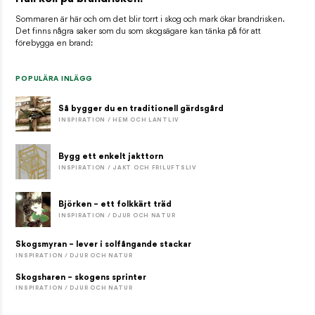
Sommaren är här och om det blir torrt i skog och mark ökar brandrisken.
Det finns några saker som du som skogsägare kan tänka på för att
förebygga en brand:
POPULÄRA INLÄGG
Så bygger du en traditionell gärdsgård
INSPIRATION / HEM OCH LANTLIV
Bygg ett enkelt jakttorn
INSPIRATION / JAKT OCH FRILUFTSLIV
Björken – ett folkkärt träd
INSPIRATION / DJUR OCH NATUR
Skogsmyran – lever i solfångande stackar
INSPIRATION / DJUR OCH NATUR
Skogsharen – skogens sprinter
INSPIRATION / DJUR OCH NATUR