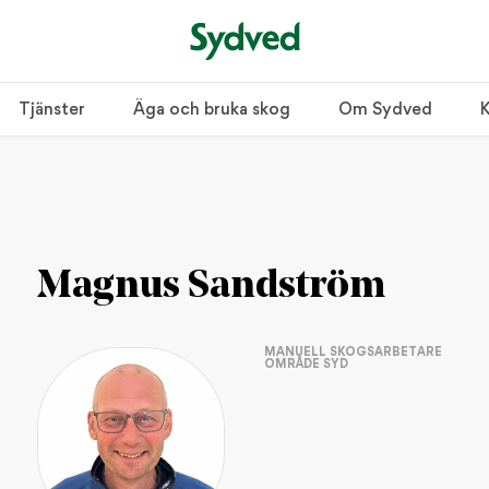
Tjänster
Äga och bruka skog
Om Sydved
K
r tre tecken.
Magnus Sandström
MANUELL SKOGSARBETARE
POPULÄRA INLÄGG
OMRÅDE SYD
Så bygger du en tradi
INSPIRATION / HEM OCH L
Bygg ett enkelt jakt