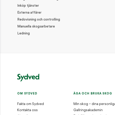
AKTUELLT / SENASTE NYTT
Inköp tjänster
Externa affärer
Starkt logistiksystem räddar virkesvärde
Redovisning och controlling
AKTUELLT / SENASTE NYTT
Manuella skogsarbetare
Ledning
Så här viltskyddsbehandlar du plantor
AKTUELLT / SENASTE NYTT
Upparbetningen efter stormen Dave startade s
AKTUELLT / SENASTE NYTT
KONTAKT
Reception
01046-380 00
OM SYDVED
ÄGA OCH BRUKA SKOG
information@sydved.se
Fakta om Sydved
Min skog – dina personlig
Besöksadress
Kontakta oss
Gallringsakademin
Barnarpsgatan 39F, 553 33 Jönköping