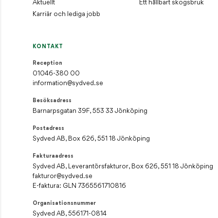
Aktuellt
Ett hållbart skogsbruk
Fakturaadress
Karriär och lediga jobb
Sydved AB, Leverantörsfakturor, Box 626, 551 18 Jönköping
fakturor@sydved.se
E-faktura: GLN 7365561710816
KONTAKT
Organisationsnummer
Reception
Sydved AB, 556171-0814
01046-380 00
information@sydved.se
Styrelsens säte
Jönköping
Besöksadress
Barnarpsgatan 39F, 553 33 Jönköping
Postadress
Sydved AB, Box 626, 551 18 Jönköping
Fakturaadress
Sydved AB, Leverantörsfakturor, Box 626, 551 18 Jönköping
fakturor@sydved.se
E-faktura: GLN 7365561710816
Organisationsnummer
Sydved AB, 556171-0814