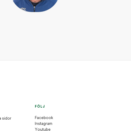
INSPIRATION / JAKT OCH 
Björken – ett folkkär
INSPIRATION / DJUR OCH
Skogsmyran – lever i solfånga
INSPIRATION / DJUR OCH NATUR
Skogsharen – skogens sprinter
INSPIRATION / DJUR OCH NATUR
nabbt
FÖLJ
Facebook
a sidor
Instagram
Youtube