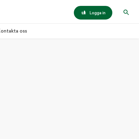
Logga in
ontakta oss
tionell gärdsgård
ANTLIV
torn