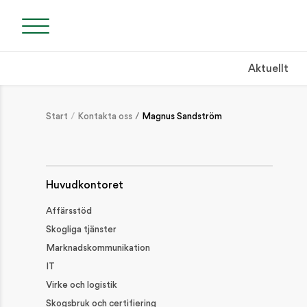
Aktuellt
SÖK
Start
Kontakta oss
Magnus Sandström
Söket börjar efte
Huvudkontoret
Affärsstöd
NYLIGEN PUBLICERAT
Skogliga tjänster
Marknadskommunikation
2 september: Klippdag i Tjugby, Ödeshög
IT
SKOGSDAGAR / VÄLKOMMEN TILL SYDVEDS SKOGSDAGAR!
Virke och logistik
Håll koll på brandrisken!
Skogsbruk och certifiering