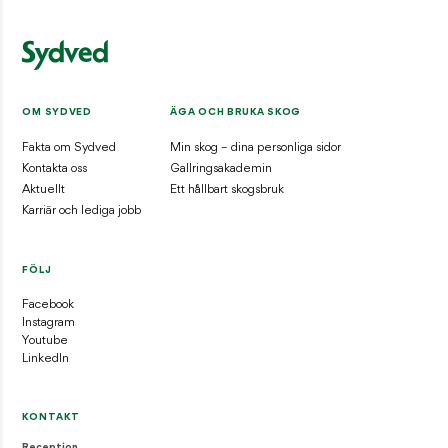
Skogsmyran – lever i solfångande stackar
INSPIRATION / DJUR OCH NATUR
Skogsharen – skogens sprinter
INSPIRATION / DJUR OCH NATUR
OM SYDVED
ÄGA OCH BRUKA SKOG
Fakta om Sydved
Min skog – dina personliga sidor
KONTAKT
Kontakta oss
Gallringsakademin
Aktuellt
Ett hållbart skogsbruk
Reception
Karriär och lediga jobb
01046-380 00
information@sydved.se
Besöksadress
FÖLJ
Barnarpsgatan 39F, 553 33 Jönköping
Facebook
Fakturaadress
Instagram
Sydved AB, Leverantörsfakturor, Box 626, 551 18 Jönköping
Youtube
fakturor@sydved.se
LinkedIn
E-faktura: GLN 7365561710816
Organisationsnummer
KONTAKT
Sydved AB, 556171-0814
Reception