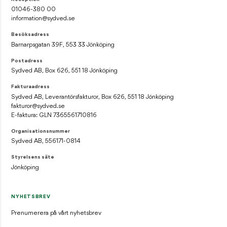
Styrelsens säte
01046-380 00
Jönköping
information@sydved.se
Besöksadress
Barnarpsgatan 39F, 553 33 Jönköping
Postadress
Sydved AB, Box 626, 551 18 Jönköping
Fakturaadress
Sydved AB, Leverantörsfakturor, Box 626, 551 18 Jönköping
fakturor@sydved.se
E-faktura: GLN 7365561710816
Organisationsnummer
Sydved AB, 556171-0814
Styrelsens säte
Jönköping
NYHETSBREV
Prenumerera på vårt nyhetsbrev