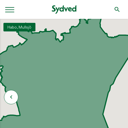
Habo, Mullsjö
SÖK
Söket börjar efter tre tecken.
NYLIGEN PUBLICERAT
2 september: Klippdag i Tjugby, Ödeshög
SKOGSDAGAR / VÄLKOMMEN TILL SYDVEDS SKOGSDAGAR!
Håll koll på brandrisken!
AKTUELLT / SENASTE NYTT