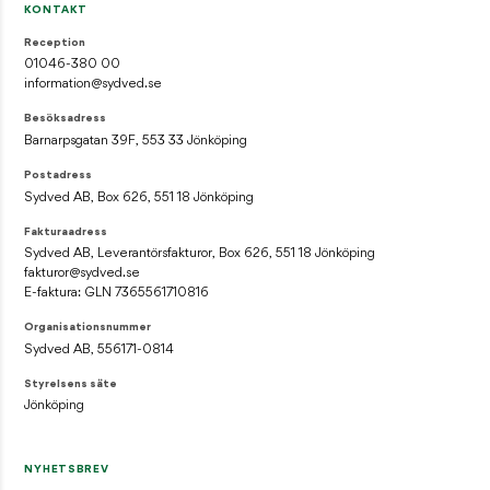
KONTAKT
Reception
01046-380 00
information@sydved.se
Besöksadress
Barnarpsgatan 39F, 553 33 Jönköping
Postadress
Sydved AB, Box 626, 551 18 Jönköping
Fakturaadress
Sydved AB, Leverantörsfakturor, Box 626, 551 18 Jönköping
fakturor@sydved.se
E-faktura: GLN 7365561710816
Organisationsnummer
Sydved AB, 556171-0814
Styrelsens säte
Jönköping
NYHETSBREV