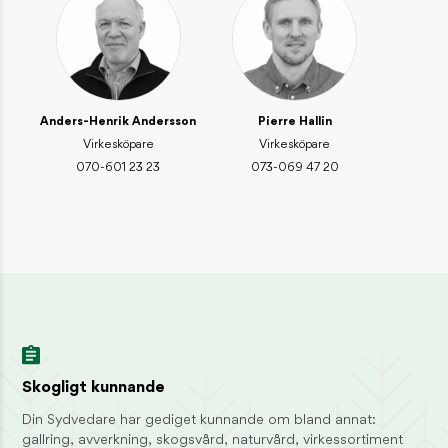
Skogsmyran – lever i solfångande stackar
INSPIRATION / DJUR OCH NATUR
Skogsharen – skogens sprinter
INSPIRATION / DJUR OCH NATUR
Anders-Henrik Andersson
Pierre Hallin
Virkesköpare
Virkesköpare
KONTAKT
070-601 23 23
073-069 47 20
Reception
01046-380 00
information@sydved.se
Besöksadress
Barnarpsgatan 39F, 553 33 Jönköping
Fakturaadress
Sydved AB, Leverantörsfakturor, Box 626, 551 18 Jönköping
fakturor@sydved.se
E-faktura: GLN 7365561710816
Skogligt kunnande
Organisationsnummer
Din Sydvedare har gediget kunnande om bland annat:
Sydved AB, 556171-0814
gallring, avverkning, skogsvård, naturvård, virkessortiment