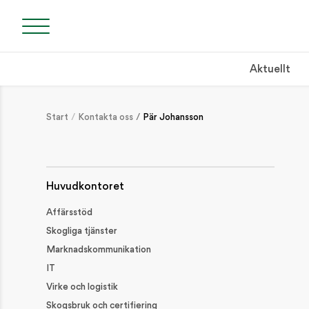
Aktuellt
SÖK
Start
Kontakta oss
Pär Johansson
Söket börjar efte
Huvudkontoret
Affärsstöd
NYLIGEN PUBLICERAT
Skogliga tjänster
Marknadskommunikation
2 september: Klippdag i Tjugby, Ödeshög
IT
SKOGSDAGAR / VÄLKOMMEN TILL SYDVEDS SKOGSDAGAR!
Virke och logistik
Håll koll på brandrisken!
Skogsbruk och certifiering