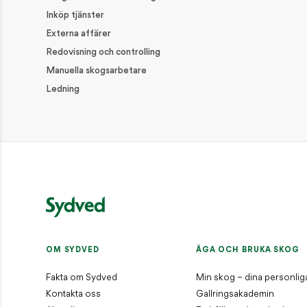
AKTUELLT / SENASTE NYTT
Inköp tjänster
Externa affärer
Starkt logistiksystem räddar virkesvärde
Redovisning och controlling
AKTUELLT / SENASTE NYTT
Manuella skogsarbetare
Ledning
Så här viltskyddsbehandlar du plantor
AKTUELLT / SENASTE NYTT
Upparbetningen efter stormen Dave startade s
AKTUELLT / SENASTE NYTT
KONTAKT
Reception
01046-380 00
OM SYDVED
ÄGA OCH BRUKA SKOG
information@sydved.se
Fakta om Sydved
Min skog – dina personlig
Besöksadress
Kontakta oss
Gallringsakademin
Barnarpsgatan 39F, 553 33 Jönköping