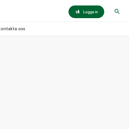
Logga in
ontakta oss
tionell gärdsgård
ANTLIV
torn