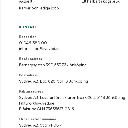
Aktuellt
Ett hållbart skogsbruk
Fakturaadress
Karriär och lediga jobb
Sydved AB, Leverantörsfakturor, Box 626, 551 18 Jönköping
fakturor@sydved.se
E-faktura: GLN 7365561710816
KONTAKT
Organisationsnummer
Reception
Sydved AB, 556171-0814
01046-380 00
information@sydved.se
Styrelsens säte
Jönköping
Besöksadress
Barnarpsgatan 39F, 553 33 Jönköping
Postadress
Sydved AB, Box 626, 551 18 Jönköping
Fakturaadress
Sydved AB, Leverantörsfakturor, Box 626, 551 18 Jönköping
fakturor@sydved.se
E-faktura: GLN 7365561710816
Organisationsnummer
Sydved AB, 556171-0814