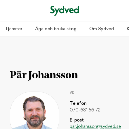
Tjänster
Äga och bruka skog
Om Sydved
K
r tre tecken.
Pär Johansson
VD
POPULÄRA INLÄGG
Telefon
Så bygger du en tradi
070-681 56 72
INSPIRATION / HEM OCH L
E-post
par.johansson@sydved.se
Bygg ett enkelt jakt