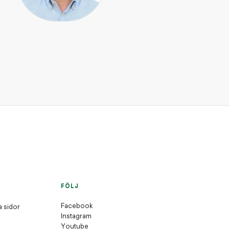
INSPIRATION / JAKT OCH 
Björken – ett folkkär
INSPIRATION / DJUR OCH
Skogsmyran – lever i solfånga
INSPIRATION / DJUR OCH NATUR
Skogsharen – skogens sprinter
INSPIRATION / DJUR OCH NATUR
nabbt
FÖLJ
Facebook
a sidor
Instagram
Youtube