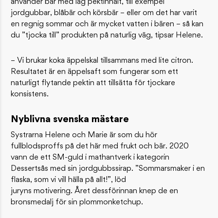
använder bär med låg pektinhalt, till exempel
jordgubbar, blåbär och körsbär – eller om det har varit
en regnig sommar och är mycket vatten i bären – så kan
du ”tjocka till” produkten på naturlig väg, tipsar Helene.
– Vi brukar koka äppelskal tillsammans med lite citron.
Resultatet är en äppelsaft som fungerar som ett
naturligt flytande pektin att tillsätta för tjockare
konsistens.
Nyblivna svenska mästare
Systrarna Helene och Marie är som du hör
fullblodsproffs på det här med frukt och bär. 2020
vann de ett SM-guld i mathantverk i kategorin
Dessertsås med sin jordgubbssirap. ”Sommarsmaker i en
flaska, som vi vill hälla på allt!”, löd
juryns motivering. Året dessförinnan knep de en
bronsmedalj för sin plommonketchup.