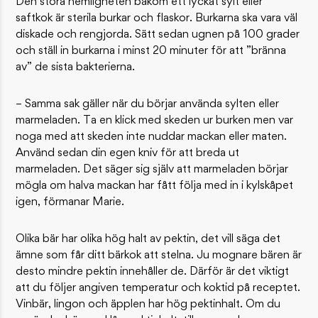
Den stora hemligheten bakom ett lyckat sylt eller
saftkok är sterila burkar och flaskor. Burkarna ska vara väl
diskade och rengjorda. Sätt sedan ugnen på 100 grader
och ställ in burkarna i minst 20 minuter för att ”bränna
av” de sista bakterierna.
– Samma sak gäller när du börjar använda sylten eller
marmeladen. Ta en klick med skeden ur burken men var
noga med att skeden inte nuddar mackan eller maten.
Använd sedan din egen kniv för att breda ut
marmeladen. Det säger sig själv att marmeladen börjar
mögla om halva mackan har fått följa med in i kylskåpet
igen, förmanar Marie.
Olika bär har olika hög halt av pektin, det vill säga det
ämne som får ditt bärkok att stelna. Ju mognare bären är
desto mindre pektin innehåller de. Därför är det viktigt
att du följer angiven temperatur och koktid på receptet.
Vinbär, lingon och äpplen har hög pektinhalt. Om du