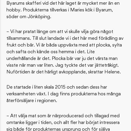
Byarums skafferi vid det här laget är mycket mer än en
hobby. Produkterna tillverkas i Maries kök i Byarum,
söder om Jönköping.
– Vi har pratat länge om att vi skulle vilja göra något
tillsammans. Till slut landade vi i det här med förädling av
frukt och bär. Vi är båda uppväxta med att plocka, sylta
och safta och kände oss hemma i det. Lite
underhållande är det. Plocka bär var ju det värsta man
visste när man var liten. Jag tyckte det var jättetråkigt.
Nuförtiden är det härligt avkopplande, skrattar Helene.
De startade i liten skala 2015 och sedan dess har
verksamheten växt. I dag finns produkterna hos många
återförsäljare i regionen.
– Att välja mat som är närproducerad och tillagad med
omtanke ligger i tiden, och allt fler har börjat intressera
sig både för produkternas ursprung och för själva