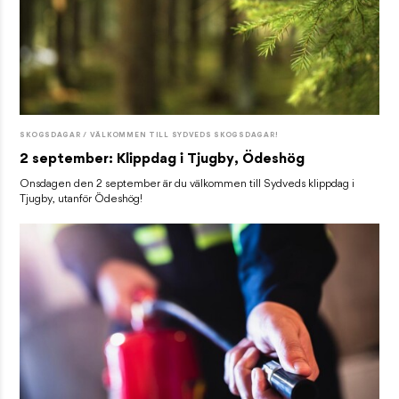
SKOGSDAGAR / VÄLKOMMEN TILL SYDVEDS SKOGSDAGAR!
2 september: Klippdag i Tjugby, Ödeshög
Onsdagen den 2 september är du välkommen till Sydveds klippdag i
Tjugby, utanför Ödeshög!