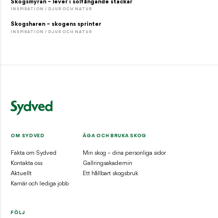
Skogsmyran – lever i solfångande stackar
INSPIRATION / DJUR OCH NATUR
Skogsharen – skogens sprinter
INSPIRATION / DJUR OCH NATUR
OM SYDVED
ÄGA OCH BRUKA SKOG
Fakta om Sydved
Min skog – dina personliga sidor
Kontakta oss
Gallringsakademin
Aktuellt
Ett hållbart skogsbruk
Karriär och lediga jobb
FÖLJ