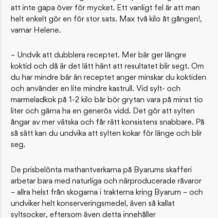
att inte gapa över för mycket. Ett vanligt fel är att man
helt enkelt gör en för stor sats. Max två kilo åt gången!,
varnar Helene.
– Undvik att dubblera receptet. Mer bär ger längre
koktid och då är det lätt hänt att resultatet blir segt. Om
du har mindre bär än receptet anger minskar du koktiden
och använder en lite mindre kastrull. Vid sylt- och
marmeladkok på 1-2 kilo bär bör grytan vara på minst tio
liter och gärna ha en generös vidd. Det gör att sylten
ångar av mer vätska och får rätt konsistens snabbare. På
så sätt kan du undvika att sylten kokar för länge och blir
seg.
De prisbelönta mathantverkarna på Byarums skafferi
arbetar bara med naturliga och närproducerade råvaror
– allra helst från skogarna i trakterna kring Byarum – och
undviker helt konserveringsmedel, även så kallat
syltsocker, eftersom även detta innehåller