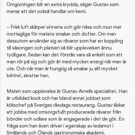
Omgivningen blir en extra krydda, säger Gustav som
menar att det också handlar om kemi.
– Frisk luft skärper sinnena och gör näsa och mun mer
mottagliga för matens smaker och dofter. Om man
dessutom använder sig av råvaror som har en koppling
till säsongen och platsen så blir upplevelsen ännu
tydligare. Sedan kan det förstås vara så enkelt som att
man rör på sig och gör åt med mycket energi när man är
ute. Och när man är hungrig så smakar ju allt mycket
bättre!, skrattar han.
Maten som upplevelse är Gustav Arnells specialitet. Han
är utbildad kock och har bland annat jobbat som
kökschef på Sveriges riksdags restaurang. Gustav älskar
att jobba med omsorgsfullt producerade råvaror från
bönder och odlare som är engagerade i det de gör. En
fråga som han även driver i egenskap av ledamot i
Smålands och Ölands gastronomiska akademi.