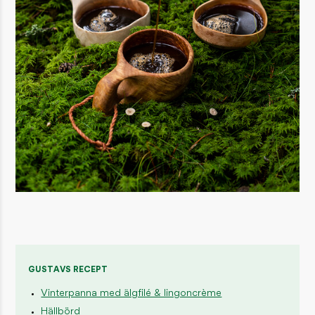
GUSTAVS RECEPT
Vinterpanna med älgfilé & lingoncrème
Hällbörd