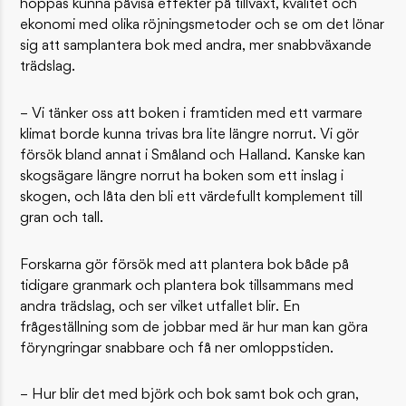
hoppas kunna påvisa effekter på tillväxt, kvalitet och
ekonomi med olika röjningsmetoder och se om det lönar
sig att samplantera bok med andra, mer snabbväxande
trädslag.
– Vi tänker oss att boken i framtiden med ett varmare
klimat borde kunna trivas bra lite längre norrut. Vi gör
försök bland annat i Småland och Halland. Kanske kan
skogsägare längre norrut ha boken som ett inslag i
skogen, och låta den bli ett värdefullt komplement till
gran och tall.
Forskarna gör försök med att plantera bok både på
tidigare granmark och plantera bok tillsammans med
andra trädslag, och ser vilket utfallet blir. En
frågeställning som de jobbar med är hur man kan göra
föryngringar snabbare och få ner omloppstiden.
– Hur blir det med björk och bok samt bok och gran,