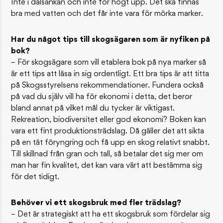
Inte i dalsänkan och inte för högt upp. Det ska finnas
bra med vatten och det får inte vara för mörka marker.
Har du något tips till skogsägaren som är nyfiken på
bok?
– För skogsägare som vill etablera bok på nya marker så
är ett tips att läsa in sig ordentligt. Ett bra tips är att titta
på Skogsstyrelsens rekommendationer. Fundera också
på vad du själv vill ha för ekonomi i detta, det beror
bland annat på vilket mål du tycker är viktigast.
Rekreation, biodiversitet eller god ekonomi? Boken kan
vara ett fint produktionsträdslag. Då gäller det att sikta
på en tät föryngring och få upp en skog relativt snabbt.
Till skillnad från gran och tall, så betalar det sig mer om
man har fin kvalitet, det kan vara värt att bestämma sig
för det tidigt.
Behöver vi ett skogsbruk med fler trädslag?
– Det är strategiskt att ha ett skogsbruk som fördelar sig