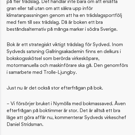
på fler trädslag. Det handlar inte bara om att ersätta
gran eller tall utan om att säkra upp inför
klimatanpassningen genom att ha en trädslagsportfölj
med fem till sex trädslag. Då är boken ett bra
beståndsalternativ på många marker i södra Sverige.
Bok är ett strategiskt viktigt trädslag för Sydved. Inom
Sydveds satsning Gallringsakademin finns en delkurs i
bokskogsskötsel som berörda virkesköpare,
motormanuella och maskinförare ska gå. Den genomförs
i samarbete med Trolle-Ljungby.
Just nu är det också stor efterfrågan på bok.
– Vi försörjer bruket i Nymölla med bokmassaved. Även
efterfrågan på boktimmer är stor. Det är alltså ett bra
läge att göra affär nu, kommenterar Sydveds virkeschef
Daniel Stridsman.