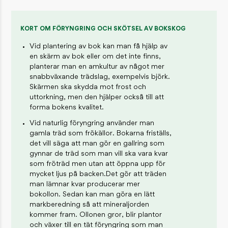
KORT OM FÖRYNGRING OCH SKÖTSEL AV BOKSKOG
Vid plantering av bok kan man få hjälp av
en skärm av bok eller om det inte finns,
planterar man en amkultur av något mer
snabbväxande trädslag, exempelvis björk.
Skärmen ska skydda mot frost och
uttorkning, men den hjälper också till att
forma bokens kvalitet.
Vid naturlig föryngring använder man
gamla träd som frökällor. Bokarna friställs,
det vill säga att man gör en gallring som
gynnar de träd som man vill ska vara kvar
som fröträd men utan att öppna upp för
mycket ljus på backen.Det gör att träden
man lämnar kvar producerar mer
bokollon. Sedan kan man göra en lätt
markberedning så att mineraljorden
kommer fram. Ollonen gror, blir plantor
och växer till en tät föryngring som man