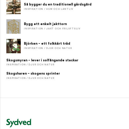
Så bygger du en traditionell gärdsgård
INSPIRATION / HEM OCH LANTLIV
Bygg ett enkelt jakttorn
INSPIRATION / JAKT OCH FRILUFTSLIV
Björken – ett folkkärt träd
INSPIRATION / DJUR OCH NATUR
Skogsmyran – lever i solfångande stackar
INSPIRATION / DJUR OCH NATUR
Skogsharen – skogens sprinter
INSPIRATION / DJUR OCH NATUR