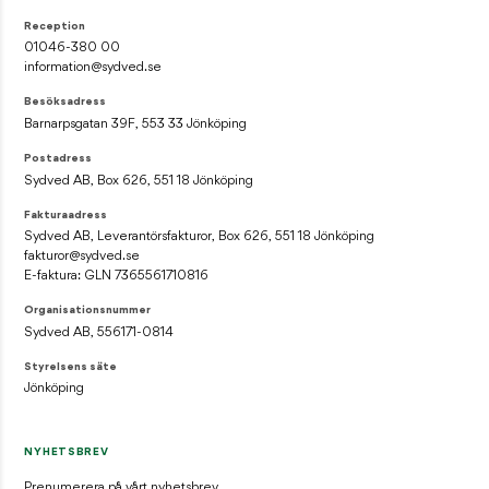
Reception
01046-380 00
information@sydved.se
Besöksadress
Barnarpsgatan 39F, 553 33 Jönköping
Postadress
Sydved AB, Box 626, 551 18 Jönköping
Fakturaadress
Sydved AB, Leverantörsfakturor, Box 626, 551 18 Jönköping
fakturor@sydved.se
E-faktura: GLN 7365561710816
Organisationsnummer
Sydved AB, 556171-0814
Styrelsens säte
Jönköping
NYHETSBREV
Prenumerera på vårt nyhetsbrev