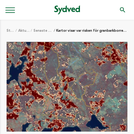
Start
Aktuellt
Senaste nytt
Kartor visar var risken för granbarkborre är störst