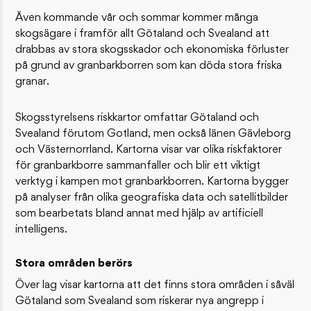
Även kommande vår och sommar kommer många
skogsägare i framför allt Götaland och Svealand att
drabbas av stora skogsskador och ekonomiska förluster
på grund av granbarkborren som kan döda stora friska
granar.
Skogsstyrelsens riskkartor omfattar Götaland och
Svealand förutom Gotland, men också länen Gävleborg
och Västernorrland. Kartorna visar var olika riskfaktorer
för granbarkborre sammanfaller och blir ett viktigt
verktyg i kampen mot granbarkborren. Kartorna bygger
på analyser från olika geografiska data och satellitbilder
som bearbetats bland annat med hjälp av artificiell
intelligens.
Stora områden berörs
Över lag visar kartorna att det finns stora områden i såväl
Götaland som Svealand som riskerar nya angrepp i