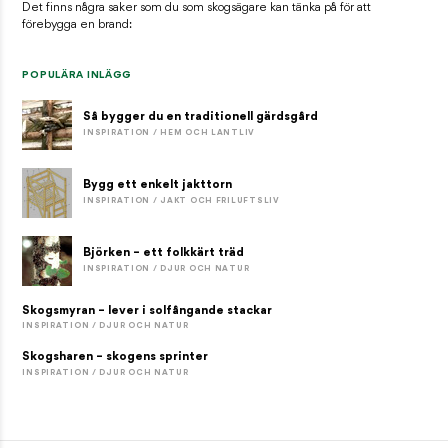
Det finns några saker som du som skogsägare kan tänka på för att
förebygga en brand:
POPULÄRA INLÄGG
Så bygger du en traditionell gärdsgård
INSPIRATION / HEM OCH LANTLIV
Bygg ett enkelt jakttorn
INSPIRATION / JAKT OCH FRILUFTSLIV
Björken – ett folkkärt träd
INSPIRATION / DJUR OCH NATUR
Skogsmyran – lever i solfångande stackar
INSPIRATION / DJUR OCH NATUR
Skogsharen – skogens sprinter
INSPIRATION / DJUR OCH NATUR