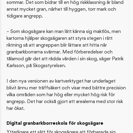
sommar. Det som bidrar till en hög riskklassning är bland
annat mycket gran, närhet till hyggen, torr mark och
tidigare angrepp.
– Som skogsägare kan man lätt känna sig maktlös, men
kartorna hjälper skogsägaren att styra stegen i rätt
riktning så att angreppen blir lättare att hitta när
granbarkborrarna svärmar. Med förberedelser och
tålamod går det att rädda värden i sin skog, säger Patrik
Karlsson, på Skogsstyrelsen.
I den nya versionen av kartverktyget har underlaget
blivit ännu mer träffsäkert och visar med bättre precision
vilka områden som har hög eller mycket hög risk för
angrepp. Det har också gjort att arealerna med stor risk
har ökat.
Digital granbarkborreskola för skogsägare
Ytterligare ett sätt för skogsägare att förbereda sig