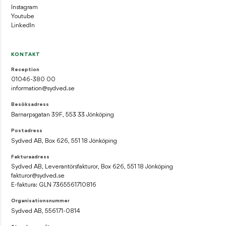
Instagram
Youtube
LinkedIn
KONTAKT
Reception
01046-380 00
information@sydved.se
Besöksadress
Barnarpsgatan 39F, 553 33 Jönköping
Postadress
Sydved AB, Box 626, 551 18 Jönköping
Fakturaadress
Sydved AB, Leverantörsfakturor, Box 626, 551 18 Jönköping
fakturor@sydved.se
E-faktura: GLN 7365561710816
Organisationsnummer
Sydved AB, 556171-0814