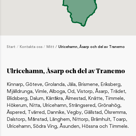
Starkt logistiksystem räddar virkesvärde
AKTUELLT / SENASTE NYTT
Så här viltskyddsbehandlar du plantor
AKTUELLT / SENASTE NYTT
Start
Kontakta oss
Mitt
Ulricehamn, Åsarp och del av Tranemo
Upparbetningen efter stormen Dave startade snabbt
AKTUELLT / SENASTE NYTT
Ulricehamn, Åsarp och del av Tranemo
POPULÄRA INLÄGG
Kinnarp, Göteve, Grolanda, Jäla, Brismene, Eriksberg,
Så bygger du en traditionell gärdsgård
Mjälldrunga, Vimle, Alboga, Od, Vistorp, Åsarp, Trädet,
INSPIRATION / HEM OCH LANTLIV
Blidsberg, Dalum, Kärråkra, Älmestad, Knätte, Timmele,
Hökerum, Nitta, Ulricehamn, Strängsered, Grönahög,
Bygg ett enkelt jakttorn
Äspered, Tvärred, Dannike, Vegby, Gällstad, Ölsremma,
INSPIRATION / JAKT OCH FRILUFTSLIV
Dalstorp, Månstad, Länghem, Nittorp, Brämhult, Toarp,
Ulricehamn, Södra Ving, Åsunden, Hössna och Timmele.
Björken – ett folkkärt träd
INSPIRATION / DJUR OCH NATUR