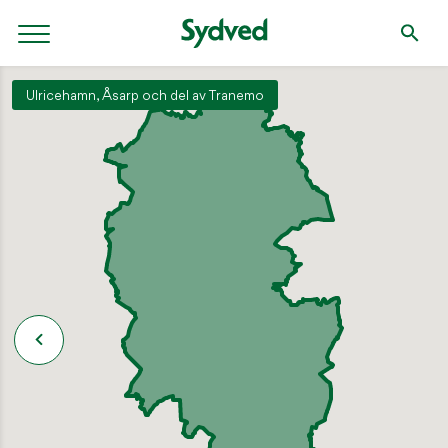
Ulricehamn, Åsarp och del av Tranemo
SÖK
Söket börjar efter tre tecken.
NYLIGEN PUBLICERAT
2 september: Klippdag i Tjugby, Ödeshög
SKOGSDAGAR / VÄLKOMMEN TILL SYDVEDS SKOGSDAGAR!
Håll koll på brandrisken!
AKTUELLT / SENASTE NYTT