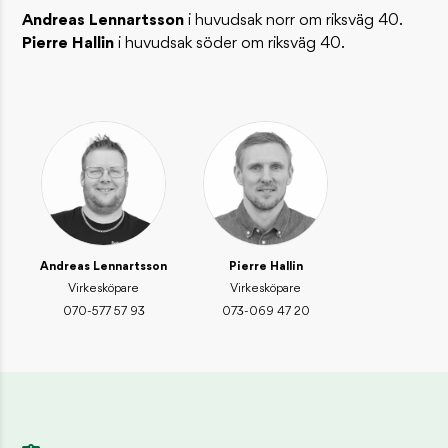
Andreas Lennartsson
i huvudsak norr om riksväg 40.
Skogsmyran – lever i solfångande stackar
Pierre Hallin
i huvudsak söder om riksväg 40.
INSPIRATION / DJUR OCH NATUR
Skogsharen – skogens sprinter
INSPIRATION / DJUR OCH NATUR
KONTAKT
Reception
01046-380 00
information@sydved.se
Besöksadress
Andreas Lennartsson
Pierre Hallin
Barnarpsgatan 39F, 553 33 Jönköping
Virkesköpare
Virkesköpare
070-577 57 93
073-069 47 20
Fakturaadress
Sydved AB, Leverantörsfakturor, Box 626, 551 18 Jönköping
fakturor@sydved.se
E-faktura: GLN 7365561710816
Organisationsnummer
Sydved AB, 556171-0814