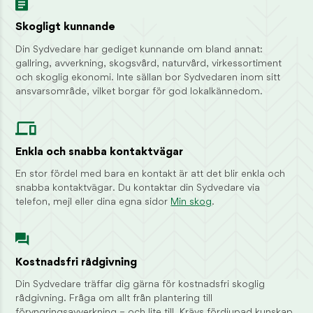
Styrelsens säte
Jönköping
Skogligt kunnande
Din Sydvedare har gediget kunnande om bland annat:
gallring, avverkning, skogsvård, naturvård, virkessortiment
och skoglig ekonomi. Inte sällan bor Sydvedaren inom sitt
ansvarsområde, vilket borgar för god lokalkännedom.
Enkla och snabba kontaktvägar
En stor fördel med bara en kontakt är att det blir enkla och
snabba kontaktvägar. Du kontaktar din Sydvedare via
telefon, mejl eller dina egna sidor
Min skog
.
Kostnadsfri rådgivning
Din Sydvedare träffar dig gärna för kostnadsfri skoglig
rådgivning. Fråga om allt från plantering till
föryngringsavverkning – och lite till. Krävs fördjupad kunskap