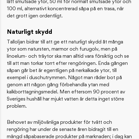
lätt smutsade ytor, 50 ml för normalt smutsade ytor och
100 ml, alternativt koncentrerad såpa på en trasa, när
det grott igen ordentligt.
Naturligt skydd
Talloljan bidrar till att ge ett naturligt skydd åt många
ytor som natursten, marmor och furugolv, men på
linoelum- och träytor ska man alltid vara försiktig och se
till att man torkar torrt efter rengöringen. Enda gången
såpan går bet är egentligen på nerkalkade ytor, till
exempel i duschutrymmen. Något man råder bot på
genom att någon gång förbehandla ytan med
kalkborttagningsmedel. Men eftersom 90 procent av
Sveriges hushåll har mjukt vatten är detta inget större
problem.
Behovet av miljövänliga produkter för tvätt och
rengöring har under de senaste åren bidragit till en
mängd såpabaserade produkter på marknaden; i dag kan