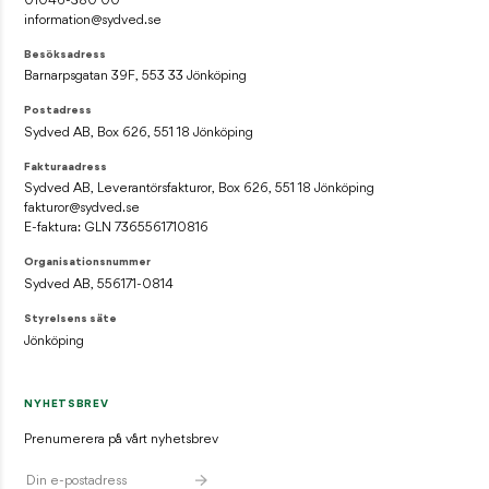
01046-380 00
information@sydved.se
Besöksadress
Barnarpsgatan 39F, 553 33 Jönköping
Postadress
Sydved AB, Box 626, 551 18 Jönköping
Fakturaadress
Sydved AB, Leverantörsfakturor, Box 626, 551 18 Jönköping
fakturor@sydved.se
E-faktura: GLN 7365561710816
Organisationsnummer
Sydved AB, 556171-0814
Styrelsens säte
Jönköping
NYHETSBREV
Prenumerera på vårt nyhetsbrev