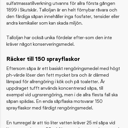
sulfatmassatillverkning utvanns för allra första gången
1899 i Skutskär. Talloljan är en helt förnybar råvara och
den färdiga såpan innehåller inga fosfater, tensider eller
andra kemikalier som kan skada miljön.
Talloljan har också unika fördelar efter-som den inte
kräver något konserveringsmedel.
Räcker till 150 sprayflaskor
Eftersom såpa är ett basiskt rengöringsmedel med högt
ph-värde löser den fett mycket bra och är därmed
lämpad för allrengöring i kök och på toaletter. Är
uppdraget tufft används koncentrerad såpa, till
exempel vid ugnsrengöring, men i de allra flesta fall ska
såpan spädas. En enda såpflaska motsvarar 150
sprayflaskor med färdigt rengöringsmedel.
En tumregel är att tio liter vatten kräver 25 ml såpa vid