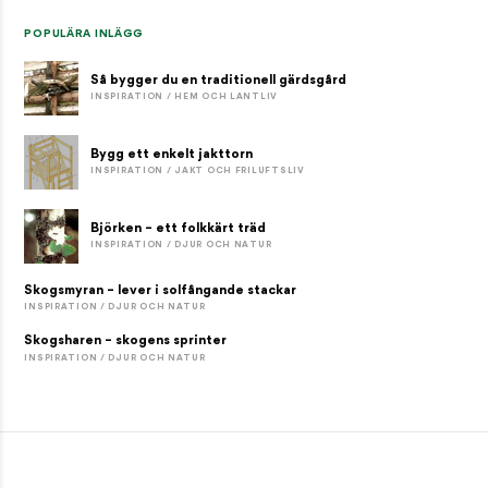
POPULÄRA INLÄGG
Så bygger du en traditionell gärdsgård
INSPIRATION / HEM OCH LANTLIV
Bygg ett enkelt jakttorn
INSPIRATION / JAKT OCH FRILUFTSLIV
Björken – ett folkkärt träd
INSPIRATION / DJUR OCH NATUR
Skogsmyran – lever i solfångande stackar
INSPIRATION / DJUR OCH NATUR
Skogsharen – skogens sprinter
INSPIRATION / DJUR OCH NATUR