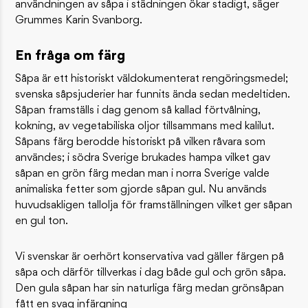
användningen av såpa i städningen ökar stadigt, säger
Grummes Karin Svanborg.
En fråga om färg
Såpa är ett historiskt väldokumenterat rengöringsmedel;
svenska såpsjuderier har funnits ända sedan medeltiden.
Såpan framställs i dag genom så kallad förtvålning,
kokning, av vegetabiliska oljor tillsammans med kalilut.
Såpans färg berodde historiskt på vilken råvara som
användes; i södra Sverige brukades hampa vilket gav
såpan en grön färg medan man i norra Sverige valde
animaliska fetter som gjorde såpan gul. Nu används
huvudsakligen tallolja för framställningen vilket ger såpan
en gul ton.
Vi svenskar är oerhört konservativa vad gäller färgen på
såpa och därför tillverkas i dag både gul och grön såpa.
Den gula såpan har sin naturliga färg medan grönsåpan
fått en svag infärgning